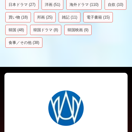
日本ドラマ
(27)
洋画
(51)
海外ドラマ
(110)
自炊
(10)
買い物
(18)
邦画
(25)
雑記
(11)
電子書籍
(15)
韓国
(48)
韓国ドラマ
(8)
韓国映画
(9)
食事／その他
(38)