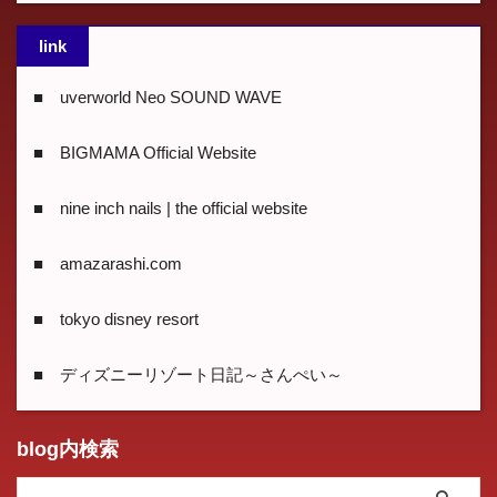
link
■ uverworld Neo SOUND WAVE
■ BIGMAMA Official Website
■ nine inch nails | the official website
■ amazarashi.com
■ tokyo disney resort
■ ディズニーリゾート日記～さんぺい～
blog内検索