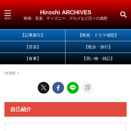
Hiroshi ARCHIVES
映画、音楽、ディズニー、グルメなど日々の感想
【記事索引】
【映画・ドラマ感想】
【音楽】
【散歩・旅行】
【食事】
【買い物・雑記】
HOME
>
自己紹介