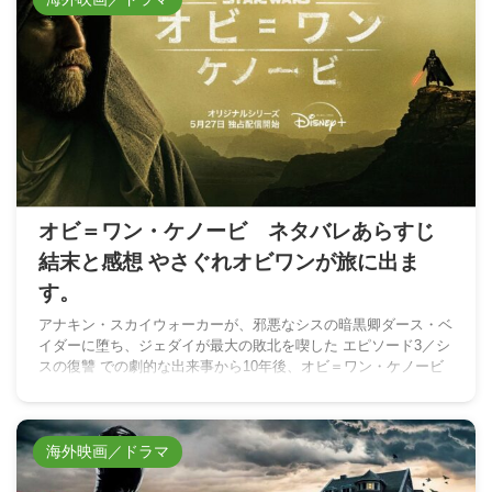
オビ＝ワン・ケノービ ネタバレあらすじ
結末と感想 やさぐれオビワンが旅に出ま
す。
アナキン・スカイウォーカーが、邪悪なシスの暗黒卿ダース・ベ
イダーに堕ち、ジェダイが最大の敗北を喫した エピソード3／シ
スの復讐 での劇的な出来事から10年後、オビ＝ワン・ケノービ
の物語は始まる─。
海外映画／ドラマ