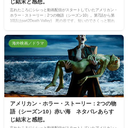
じ結末と感想。
忘れたころにシレっと動画配信がスタートしていたアメリカン・
ホラー・ストーリー：2つの物語（シーズン10）。第7話から第
10話はpart2Death Valley) 死の谷です。短いのでさくっと観れ
るSFって感じで良かったですね。
海外映画／ドラマ
アメリカン・ホラー・ストーリー：2つの物
語（シーズン10）赤い海 ネタバレあらす
じ結末と感想。
忘れたころにシレっと動画配信がスタートしていたアメリカン・