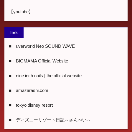
【youtube】
link
■ uverworld Neo SOUND WAVE
■ BIGMAMA Official Website
■ nine inch nails | the official website
■ amazarashi.com
■ tokyo disney resort
■ ディズニーリゾート日記～さんぺい～