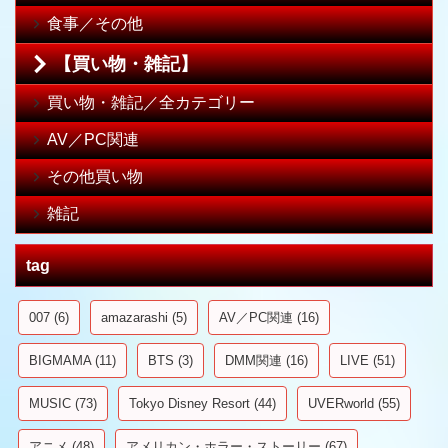
食事／その他
【買い物・雑記】
買い物・雑記／全カテゴリー
AV／PC関連
その他買い物
雑記
tag
007
(6)
amazarashi
(5)
AV／PC関連
(16)
BIGMAMA
(11)
BTS
(3)
DMM関連
(16)
LIVE
(51)
MUSIC
(73)
Tokyo Disney Resort
(44)
UVERworld
(55)
アニメ
(48)
アメリカン・ホラー・ストーリー
(67)