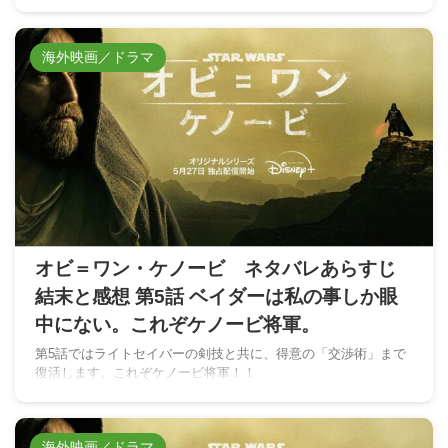
海外映画／ドラマ
オビ＝ワン・ケノービ ネタバレあらすじ
結末と感想 第5話 ベイダーは私の事しか眼
中にない。これぞケノービ将軍。
第5話ではライトセイバーの剣技と共に、得意の「交渉術」まで
復活します。これぞケノービ将軍！！
海外映画／ドラマ