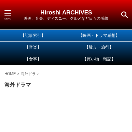
Hiroshi ARCHIVES
映画、音楽、ディズニー、グルメなど日々の感想
【記事索引】
【映画・ドラマ感想】
【音楽】
【散歩・旅行】
【食事】
【買い物・雑記】
HOME
>
海外ドラマ
海外ドラマ