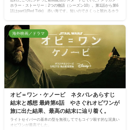
ホラー・ストーリー：2つの物語（シーズン10）。第1話から第6
話はpart1(Red Tide) 赤い海です。短いのでさくっと観れるホラ
ーって感じで良かったですね。
海外映画／ドラマ
オビ＝ワン・ケノービ ネタバレあらすじ
結末と感想 最終第6話 やさぐれオビワンが
旅に出た結果、最高の結末に辿り着く。
ライトセイバーの基本の型を無視してでもコイツ殺す的な泥臭い
オビワンが最高でした。