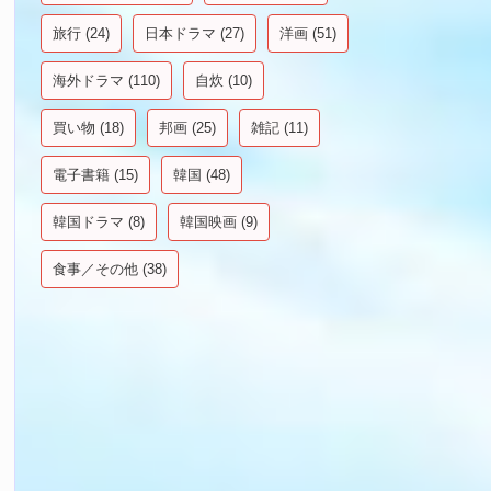
旅行
(24)
日本ドラマ
(27)
洋画
(51)
海外ドラマ
(110)
自炊
(10)
買い物
(18)
邦画
(25)
雑記
(11)
電子書籍
(15)
韓国
(48)
韓国ドラマ
(8)
韓国映画
(9)
食事／その他
(38)