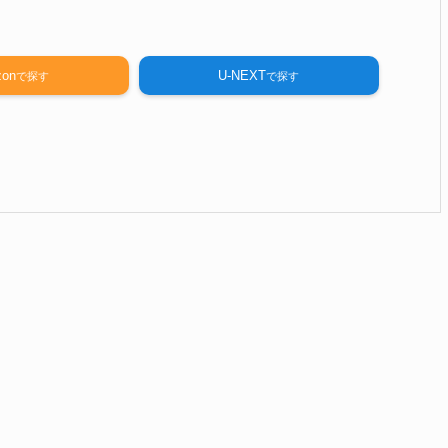
on
U-NEXT