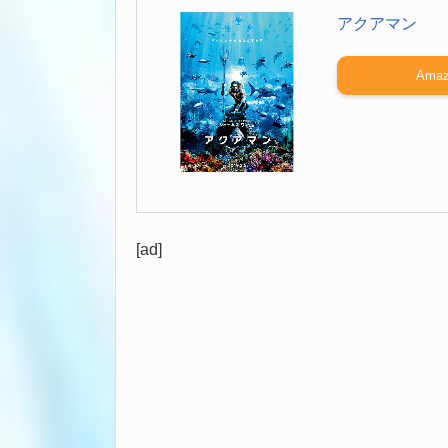
アクアマン
Amaz
[ad]