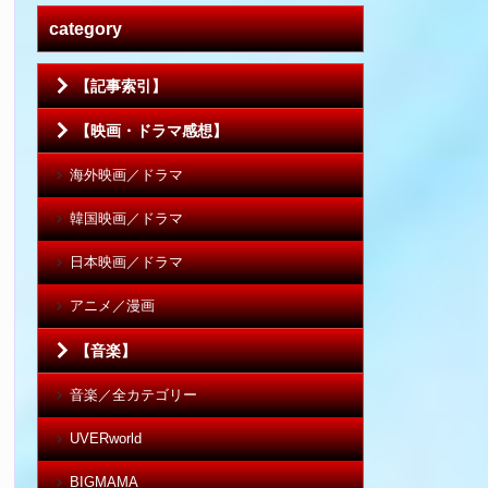
category
【記事索引】
【映画・ドラマ感想】
海外映画／ドラマ
韓国映画／ドラマ
日本映画／ドラマ
アニメ／漫画
【音楽】
音楽／全カテゴリー
UVERworld
BIGMAMA