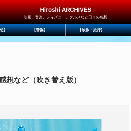
Hiroshi ARCHIVES
映画、音楽、ディズニー、グルメなど日々の感想
想】
【音楽】
【散歩・旅行】
感想など（吹き替え版）