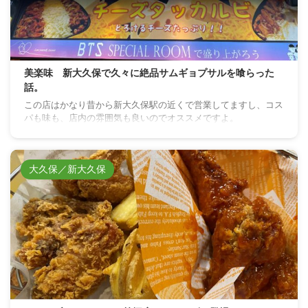
美楽味 新大久保で久々に絶品サムギョプサルを喰らった
話。
この店はかなり昔から新大久保駅の近くで営業してますし、コス
パも味も、店内の雰囲気も良いのでオススメですよ。
大久保／新大久保