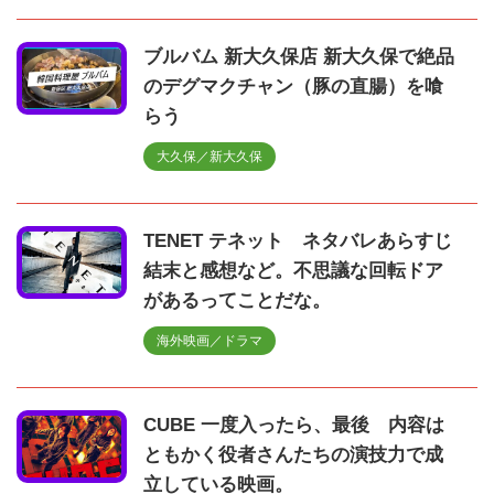
ブルバム 新大久保店 新大久保で絶品
のデグマクチャン（豚の直腸）を喰
らう
大久保／新大久保
TENET テネット ネタバレあらすじ
結末と感想など。不思議な回転ドア
があるってことだな。
海外映画／ドラマ
CUBE 一度入ったら、最後 内容は
ともかく役者さんたちの演技力で成
立している映画。