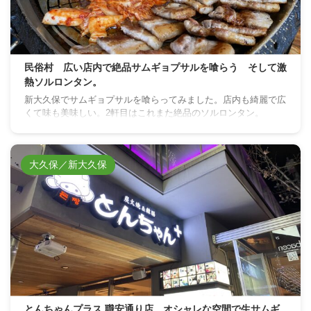
民俗村 広い店内で絶品サムギョプサルを喰らう そして激
熱ソルロンタン。
新大久保でサムギョプサルを喰らってみました。店内も綺麗で広
くて味も美味しい。2軒目はこれまた絶品のソルロンタン。
大久保／新大久保
とんちゃんプラス 職安通り店 オシャレな空間で生サムギ