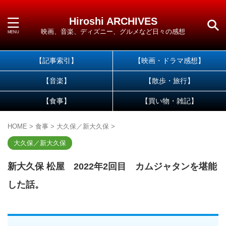
Hiroshi ARCHIVES
映画、音楽、ディズニー、グルメなど日々の感想
【記事索引】
【映画・ドラマ感想】
【音楽】
【散歩・旅行】
【食事】
【買い物・雑記】
HOME
>
食事
>
大久保／新大久保
>
大久保／新大久保
新大久保 松屋 2022年2回目 カムジャタンを堪能
した話。