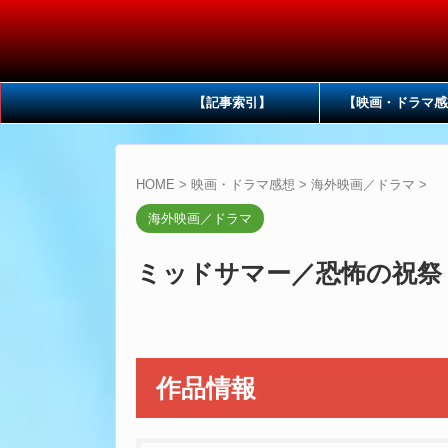
【記事索引】
【映画・ドラマ感
HOME
>
映画・ドラマ感想
>
海外映画／ドラマ
>
海外映画／ドラマ
ミッドサマー／恐怖の祝祭
作品情報