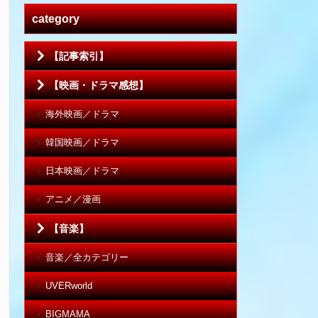
category
【記事索引】
【映画・ドラマ感想】
海外映画／ドラマ
韓国映画／ドラマ
日本映画／ドラマ
アニメ／漫画
【音楽】
音楽／全カテゴリー
UVERworld
BIGMAMA