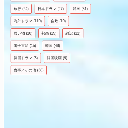
旅行
(24)
日本ドラマ
(27)
洋画
(51)
海外ドラマ
(110)
自炊
(10)
買い物
(18)
邦画
(25)
雑記
(11)
電子書籍
(15)
韓国
(48)
韓国ドラマ
(8)
韓国映画
(9)
食事／その他
(38)