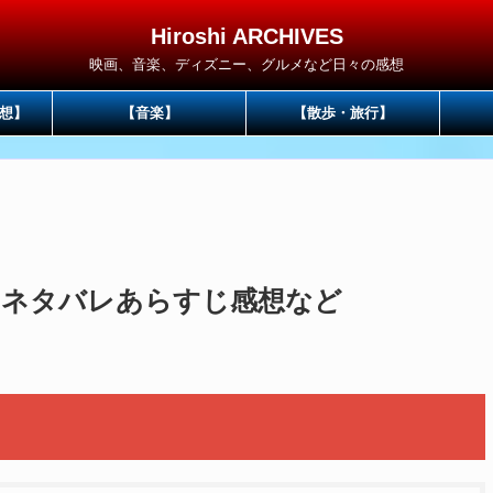
Hiroshi ARCHIVES
映画、音楽、ディズニー、グルメなど日々の感想
想】
【音楽】
【散歩・旅行】
 ネタバレあらすじ感想など