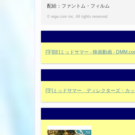
配給：ファントム・フィルム
© eiga.com inc. All rights reserved.
[字][吹]ミッドサマー - 映画動画 - DMM.co
[字]ミッドサマー ディレクターズ・カット版 