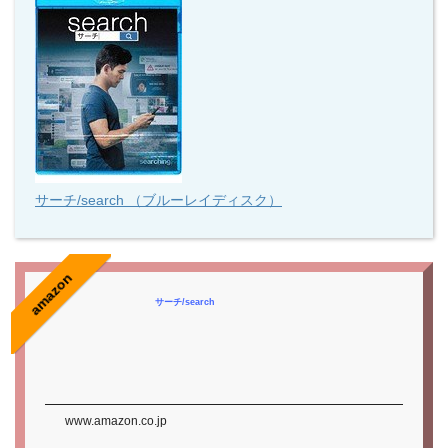
サーチ/search （ブルーレイディスク）
amazon
サーチ/search
www.amazon.co.jp