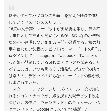
物語がすべてパソコンの画面上を捉えた映像で進行
していくサスペンススリラー。
16歳の女子高生マーゴットが突然姿を消し、行方不
明事件として捜査が開始されるが、家出なのか誘拐
なのかが判明しないまま37時間が経過する。娘の無
事を信じたい父親のデビッドは、マーゴットのPCに
ログインして、Instagram、Facebook、Twitterとい
った娘が登録しているSNSにアクセスを試みる。だ
がそこには、いつも明るくて活発だったはずの娘と
は別人の、デビッドの知らないマーゴットの姿が映
し出されていた。
「スター・トレック」シリーズのスールー役で知ら
れるジョン・チョウが、娘を捜す父親デビッド役を
演じた。製作に「ウォンテッド」のティムール・ベ
クマンベトフ。Googleグラスだけで撮影した