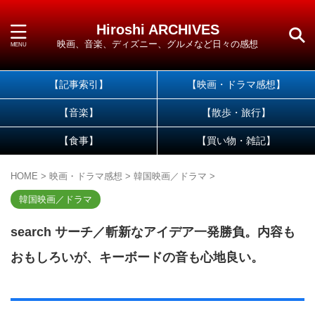
Hiroshi ARCHIVES
映画、音楽、ディズニー、グルメなど日々の感想
【記事索引】
【映画・ドラマ感想】
【音楽】
【散歩・旅行】
【食事】
【買い物・雑記】
HOME
>
映画・ドラマ感想
>
韓国映画／ドラマ
>
韓国映画／ドラマ
search サーチ／斬新なアイデア一発勝負。内容も
おもしろいが、キーボードの音も心地良い。