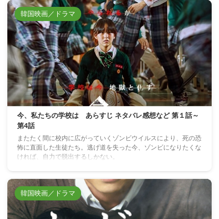
韓国映画／ドラマ
今、私たちの学校は あらすじ ネタバレ感想など 第１話～
第4話
またたく間に校内に広がっていくゾンビウイルスにより、死の恐
怖に直面した生徒たち。逃げ道を失った今、ゾンビになりたくな
ければ、自力で脱出するしかない。
韓国映画／ドラマ