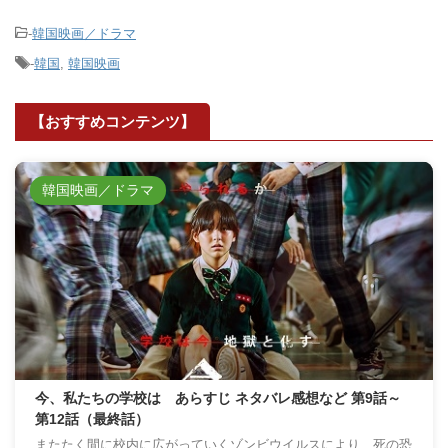
-
韓国映画／ドラマ
-
韓国
,
韓国映画
【おすすめコンテンツ】
韓国映画／ドラマ
今、私たちの学校は あらすじ ネタバレ感想など 第9話～
第12話（最終話）
またたく間に校内に広がっていくゾンビウイルスにより、死の恐