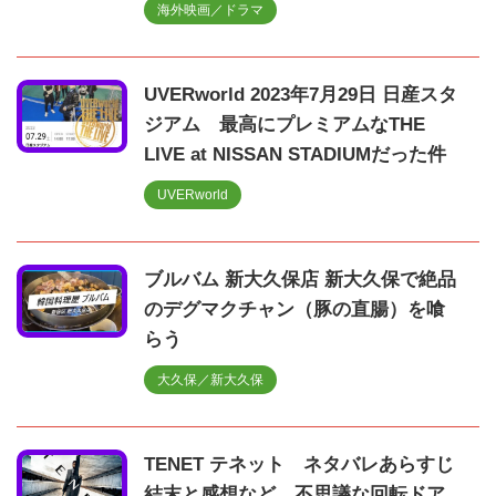
海外映画／ドラマ
UVERworld 2023年7月29日 日産スタ
ジアム 最高にプレミアムなTHE
LIVE at NISSAN STADIUMだった件
UVERworld
ブルバム 新大久保店 新大久保で絶品
のデグマクチャン（豚の直腸）を喰
らう
大久保／新大久保
TENET テネット ネタバレあらすじ
結末と感想など。不思議な回転ドア