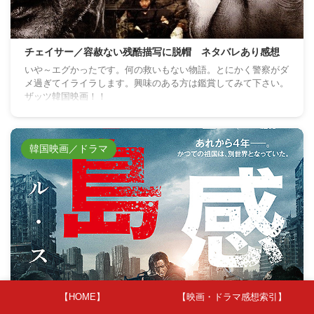
チェイサー／容赦ない残酷描写に脱帽 ネタバレあり感想
いや～エグかったです。何の救いもない物語。とにかく警察がダ
メ過ぎてイライラします。興味のある方は鑑賞してみて下さい。
ザッツ韓国映画！！
韓国映画／ドラマ
新 感染半島ファイナルステージ／あらすじ・解説・ネタバ
【HOME】
【映画・ドラマ感想索引】
レ感想など