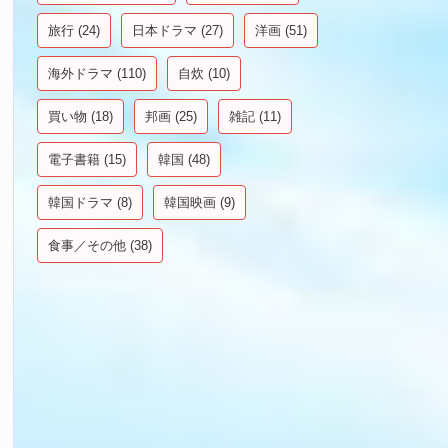
旅行
(24)
日本ドラマ
(27)
洋画
(51)
海外ドラマ
(110)
自炊
(10)
買い物
(18)
邦画
(25)
雑記
(11)
電子書籍
(15)
韓国
(48)
韓国ドラマ
(8)
韓国映画
(9)
食事／その他
(38)