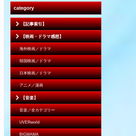
category
【記事索引】
【映画・ドラマ感想】
海外映画／ドラマ
韓国映画／ドラマ
日本映画／ドラマ
アニメ／漫画
【音楽】
音楽／全カテゴリー
UVERworld
BIGMAMA