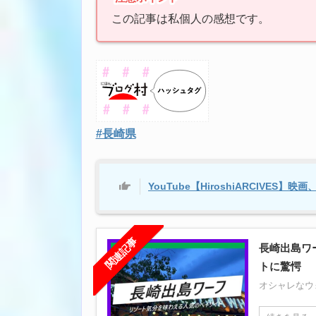
この記事は私個人の感想です。
#長崎県
YouTube【HiroshiARCIVE
関連記事
長崎出島ワ
トに驚愕
オシャレなウ