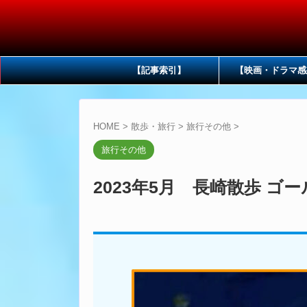
【記事索引】
【映画・ドラマ感
HOME
>
散歩・旅行
>
旅行その他
>
旅行その他
2023年5月 長崎散歩 