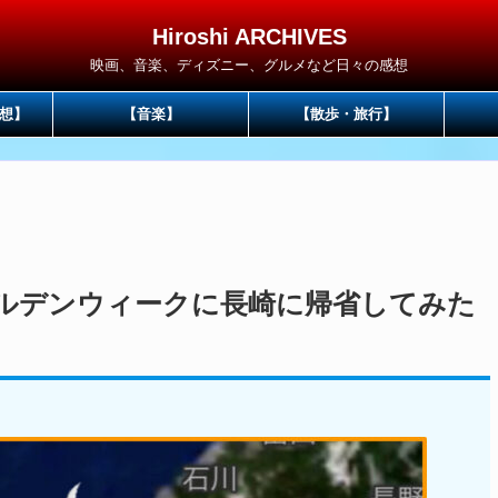
Hiroshi ARCHIVES
映画、音楽、ディズニー、グルメなど日々の感想
想】
【音楽】
【散歩・旅行】
ゴールデンウィークに長崎に帰省してみた