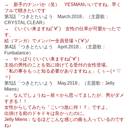
→ 新手のナンパか（笑） YESMANいいですね。早く
フルで聴きたいです
第3話「つきとたいよう March.2018」（主題歌：
CRYSTAL CLEAR）
→ ぐいぐい来ますね(ﾟ∀ﾟ) 女性の仕草が可愛かったで
す。
絵（マンガ）でメンバー全員登場ヽ(´∀`)ﾉ
第4話「つきとたいよう April.2018」（主題歌：
Funbalance）
→ やっぱりぐいぐい来ますね(ﾟ∀ﾟ)
主役の男性のことを気に掛けてる受付の女性登場。
「私の事をもっと知る必要がありますねぇ」くぅ～(〃▽
〃)
第5話「つきとたいよう May.2018」（主題歌：Jelly
Miens）
→ なんでしょうね～前々から思ってましたが、男がダメ
すぎる！！
女性からしてみたら「こいつ急に何！？」ですよ。
出掛ける前のドキドキは良かったのに。
Jelly Miens：なるほどこんな感じの曲も入っているのです
ね♪