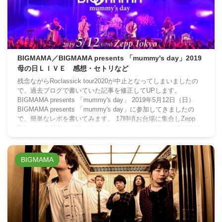
BIGMAMA／BIGMAMA presents 「mummy's day」2019
母の日ＬＩＶＥ 感想・セトリなど
残念ながらRoclassick tour2020が中止となってしまいましたの
で、過去ブログで書いていた記事を修正してUPします。
BIGMAMA presents 「mummy's day」 2019年5月12日（日）
BIGMAMA presents 「mummy's day」に参加してきましたの
で、簡単なレポを書いてみます。 17時頃お台場に集合しZepp
Tokyoへ ※写真はツアーVerステージセットはツアーの流れを踏
襲してた感じです。後ろに鏡があって一瞬モニターかと思いまし
たが・・・メジャーになる ...
BIGMAMA