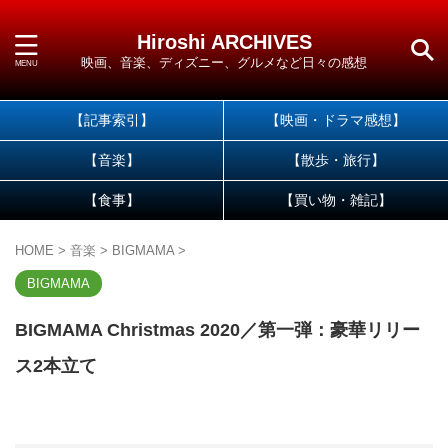
Hiroshi ARCHIVES
映画、音楽、ディズニー、グルメなど日々の感想
【記事索引】
【映画・ドラマ感想】
【音楽】
【散歩・旅行】
【食事】
【買い物・雑記】
HOME
>
音楽
>
BIGMAMA
>
BIGMAMA
BIGMAMA Christmas 2020／第一弾：豪華リリー
ス2本立て