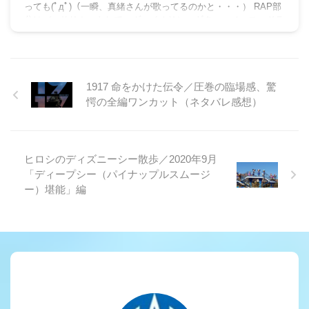
っても(ﾟдﾟ)（一瞬、真緒さんが歌ってるのかと・・・） RAP部
分はバッサリカットして、ヴァイオリン、ギター、ベース、ドラ
ムのBIGMAMA SOUNDが続きます。そして金井さん
の・・・・・ラララ♪風を集めて～♪飛び上がろう～♪ 原曲も
LIVE ...
1917 命をかけた伝令／圧巻の臨場感、驚
愕の全編ワンカット（ネタバレ感想）
ヒロシのディズニーシー散歩／2020年9月
「ディープシー（パイナップルスムージ
ー）堪能」編