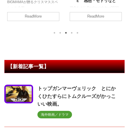
Ｅ 感想・セトリなど
クリスマススペ
残念ながらRoclassick tour2020
が中止となってしまいましたの
re
ReadMore
ReadMore
で、過去ブログで書いていた記事
を修正してUPします。
BIGMAMA presents 「mummy's
day」 2019年5月12日（日）
BIGMAMA presents 「mummy's
day」に参加してきましたので、
簡単なレポを書いてみます。 17
時頃お台場に集合しZepp Tokyo
へ ※写真はツアーVerステージセ
【新着記事一覧】
ットはツアーの流れを踏襲してた
感じです。後ろに鏡があって一瞬
モニターかと思いましたが・・・
トップガンマーヴェリック とにか
メジャーになる ...
くひたすらにトムクルーズがかっこ
いい映画。
海外映画／ドラマ