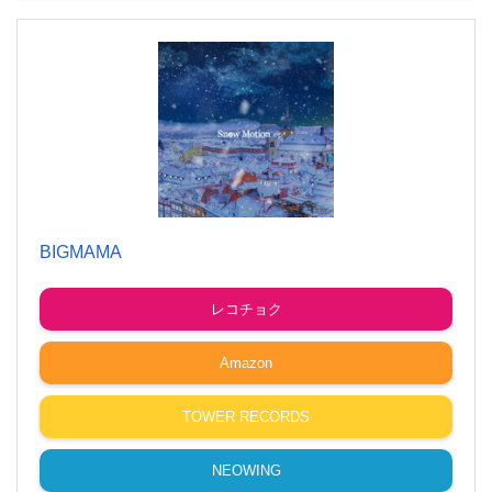
BIGMAMA
レコチョク
Amazon
TOWER RECORDS
NEOWING