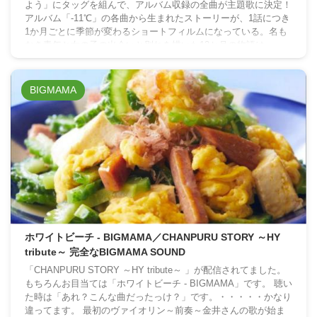
よう」にタッグを組んで、アルバム収録の全曲が主題歌に決定！
アルバム「-11℃」の各曲から生まれたストーリーが、1話につき
1か月ごとに季節が変わるショートフィルムになっている。名も
なき青年と女の子の出会いと別れを描いた12か月の物語は、
BIGMAMAのサウンドが各ストーリーと折り重なって、観る者の
聴覚、視覚に、残像のように美しく、そして儚く描かれる。※オ
フィシャルより 第1話「つき ...
BIGMAMA
ホワイトビーチ - BIGMAMA／CHANPURU STORY ～HY
tribute～ 完全なBIGMAMA SOUND
「CHANPURU STORY ～HY tribute～ 」が配信されてました。
もちろんお目当ては「ホワイトビーチ - BIGMAMA」です。 聴い
た時は「あれ？こんな曲だったっけ？」です。・・・・・かなり
違ってます。 最初のヴァイオリン～前奏～金井さんの歌が始ま