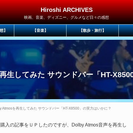
Hiroshi ARCHIVES
映画、音楽、ディズニー、グルメなど日々の感想
想】
【音楽】
【散歩・旅行】
tmosを再生してみた サウンドバー「HT-X
olby Atmosを再生してみた サウンドバー「HT-X8500」の実力はいかに？
購入の記事をＵＰしたのですが、Dolby Atmos音声を再生し