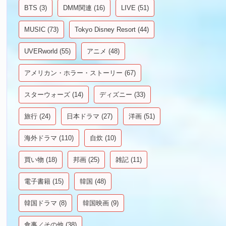
BTS
(3)
DMM関連
(16)
LIVE
(51)
MUSIC
(73)
Tokyo Disney Resort
(44)
UVERworld
(55)
アニメ
(48)
アメリカン・ホラー・ストーリー
(67)
スターウォーズ
(14)
ディズニー
(33)
旅行
(24)
日本ドラマ
(27)
洋画
(51)
海外ドラマ
(110)
自炊
(10)
買い物
(18)
邦画
(25)
雑記
(11)
電子書籍
(15)
韓国
(48)
韓国ドラマ
(8)
韓国映画
(9)
食事／その他
(38)