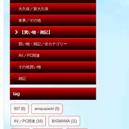
大久保／新大久保
食事／その他
【買い物・雑記】
買い物・雑記／全カテゴリー
AV／PC関連
その他買い物
雑記
tag
007
(6)
amazarashi
(5)
AV／PC関連
(16)
BIGMAMA
(11)