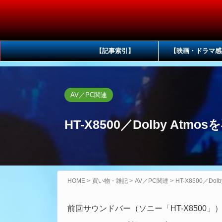
【記事索引】
【映画・ドラマ感
AV／PC関連
HT-X8500／Dolby A
HOME
>
買い物・雑記
>
AV／PC関連
>
HT-X8500／D
前回サウンドバー（ソニー「HT-X8500」）