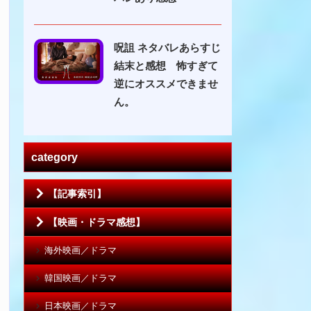
呪詛 ネタバレあらすじ
結末と感想 怖すぎて
逆にオススメできませ
ん。
category
【記事索引】
【映画・ドラマ感想】
海外映画／ドラマ
韓国映画／ドラマ
日本映画／ドラマ