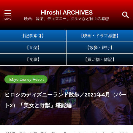
Hiroshi ARCHIVES
映画、音楽、ディズニー、グルメなど日々の感想
【記事索引】
【映画・ドラマ感想】
【音楽】
【散歩・旅行】
【食事】
【買い物・雑記】
Tokyo Disney Resort
ヒロシのディズニーランド散歩／2021年4月（パー
ト2）「美女と野獣」堪能編