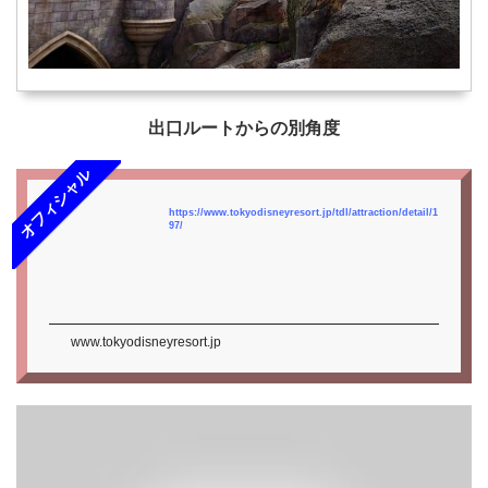
出口ルートからの別角度
オフィシャル
https://www.tokyodisneyresort.jp/tdl/attraction/detail/1
97/
www.tokyodisneyresort.jp