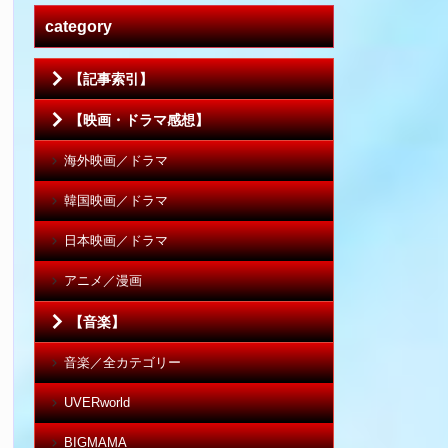
category
【記事索引】
【映画・ドラマ感想】
海外映画／ドラマ
韓国映画／ドラマ
日本映画／ドラマ
アニメ／漫画
【音楽】
音楽／全カテゴリー
UVERworld
BIGMAMA