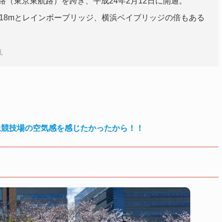
（東京東航路）を跨ぎ、平成24年2月12日に開通。
18mとレインボーブリッジ、横浜ベイブリッジの倍もある
.
at 海の森水上競技場の空気感を感じたかったから！！