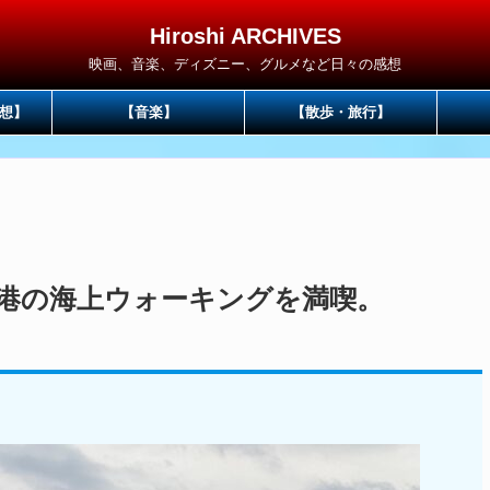
Hiroshi ARCHIVES
映画、音楽、ディズニー、グルメなど日々の感想
想】
【音楽】
【散歩・旅行】
港の海上ウォーキングを満喫。