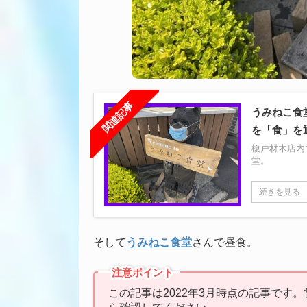
関連記事
うみねこ食
を「食」を
榎戸材木店内
堂。
続きを見る
そして
うみねこ食堂
さんで昼食。
注意ポイント
この記事は2022年3月時点の記事です