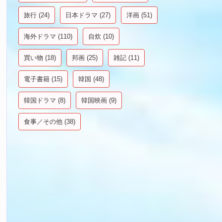
旅行
(24)
日本ドラマ
(27)
洋画
(51)
海外ドラマ
(110)
自炊
(10)
買い物
(18)
邦画
(25)
雑記
(11)
電子書籍
(15)
韓国
(48)
韓国ドラマ
(8)
韓国映画
(9)
食事／その他
(38)