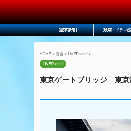
【記事索引】
【映画・ドラマ感
HOME
>
音楽
>
UVERworld
>
UVERworld
東京ゲートブリッジ 東京