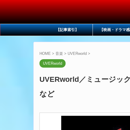
【記事索引】
【映画・ドラマ感
HOME
>
音楽
>
UVERworld
>
UVERworld
UVERworld／ミュージッ
など