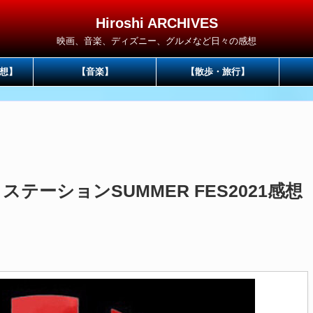
Hiroshi ARCHIVES
映画、音楽、ディズニー、グルメなど日々の感想
想】
【音楽】
【散歩・旅行】
クステーションSUMMER FES2021感想