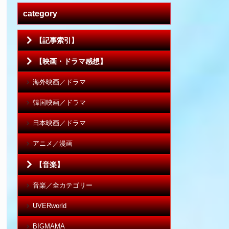
category
【記事索引】
【映画・ドラマ感想】
海外映画／ドラマ
韓国映画／ドラマ
日本映画／ドラマ
アニメ／漫画
【音楽】
音楽／全カテゴリー
UVERworld
BIGMAMA