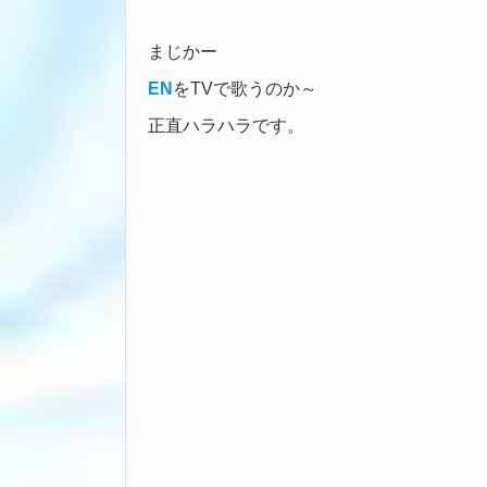
まじかー
EN
をTVで歌うのか～
正直ハラハラです。