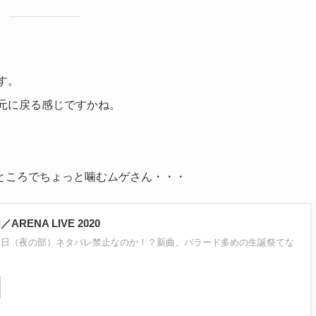
す。
～元に戻る感じですかね。
ところでちょっと噛むムゲさん・・・
／ARENA LIVE 2020
2月21日（夜の部）ネタバレ禁止なのか！？新曲、バラード多めの生誕祭てな