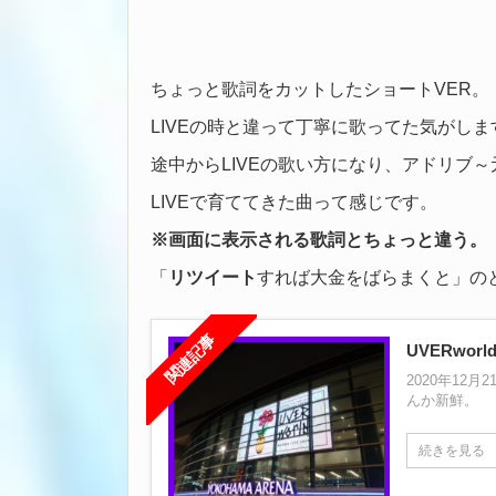
ちょっと歌詞をカットしたショートVER。
LIVEの時と違って丁寧に歌ってた気がしま
途中からLIVEの歌い方になり、アドリブ
LIVEで育ててきた曲って感じです。
※画面に表示される歌詞とちょっと違う。
「
リツイート
すれば大金をばらまくと」の
関連記事
UVERworld
2020年1
んか新鮮。
続きを見る