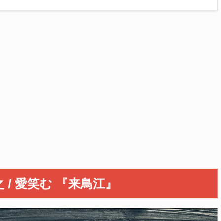
田孝之 / 愛笑む 『来鳥江』