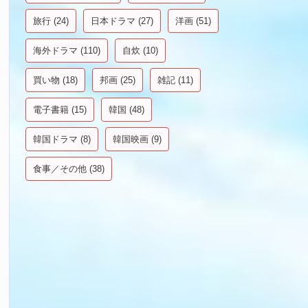
旅行
(24)
日本ドラマ
(27)
洋画
(51)
海外ドラマ
(110)
自炊
(10)
買い物
(18)
邦画
(25)
雑記
(11)
電子書籍
(15)
韓国
(48)
韓国ドラマ
(8)
韓国映画
(9)
食事／その他
(38)