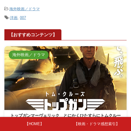
-
海外映画／ドラマ
-
洋画
,
007
【おすすめコンテンツ】
海外映画／ドラマ
トップガンマーヴェリック とにかくひたすらにトムクルー
ズがかっこいい映画。
【HOME】
【映画・ドラマ感想索引】
アメリカ海軍のエリートパイロット養成学校トップガンに、伝説