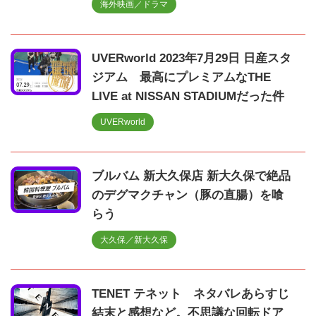
海外映画／ドラマ
UVERworld 2023年7月29日 日産スタ
ジアム 最高にプレミアムなTHE
LIVE at NISSAN STADIUMだった件
UVERworld
ブルバム 新大久保店 新大久保で絶品
のデグマクチャン（豚の直腸）を喰
らう
大久保／新大久保
TENET テネット ネタバレあらすじ
結末と感想など。不思議な回転ドア