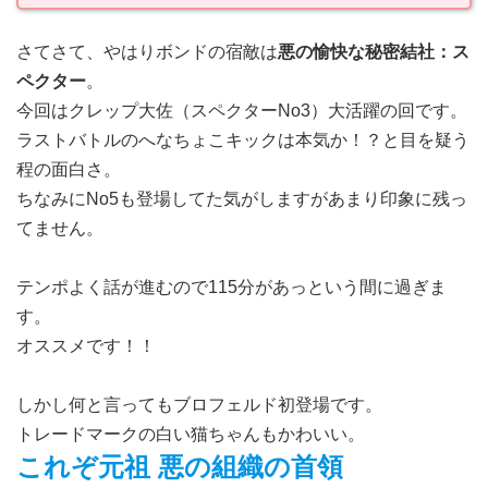
さてさて、やはりボンドの宿敵は
悪の愉快な秘密結社：ス
ペクター
。
今回はクレップ大佐（スペクターNo3）大活躍の回です。
ラストバトルのへなちょこキックは本気か！？と目を疑う
程の面白さ。
ちなみにNo5も登場してた気がしますがあまり印象に残っ
てません。
テンポよく話が進むので115分があっという間に過ぎま
す。
オススメです！！
しかし何と言ってもブロフェルド初登場です。
トレードマークの白い猫ちゃんもかわいい。
これぞ元祖 悪の組織の首領