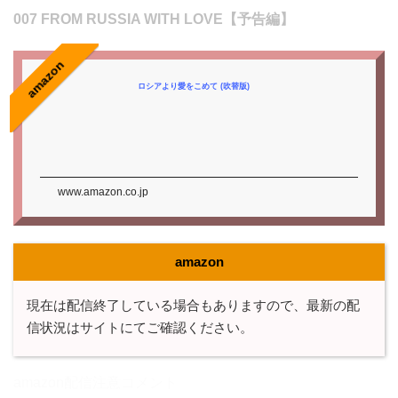
007 FROM RUSSIA WITH LOVE【予告編】
amazon
ロシアより愛をこめて (吹替版)
www.amazon.co.jp
amazon
現在は配信終了している場合もありますので、最新の配
信状況はサイトにてご確認ください。
amazon配信注意コメント