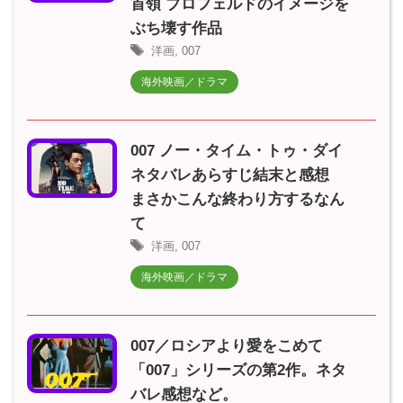
首領 ブロフェルドのイメージを
ぶち壊す作品
洋画
,
007
海外映画／ドラマ
007 ノー・タイム・トゥ・ダイ
ネタバレあらすじ結末と感想
まさかこんな終わり方するなん
て
洋画
,
007
海外映画／ドラマ
007／ロシアより愛をこめて
「007」シリーズの第2作。ネタ
バレ感想など。