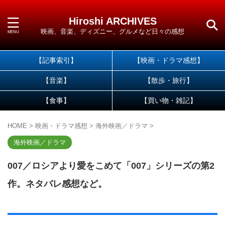
Hiroshi ARCHIVES
映画、音楽、ディズニー、グルメなど日々の感想
【記事索引】
【映画・ドラマ感想】
【音楽】
【散歩・旅行】
【食事】
【買い物・雑記】
HOME
>
映画・ドラマ感想
>
海外映画／ドラマ
>
海外映画／ドラマ
007／ロシアより愛をこめて「007」シリーズの第2
作。ネタバレ感想など。