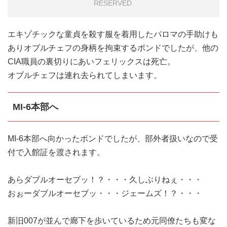
RESERVED.
エキゾチックな童貞を殺す服を着用したパロマの手助けも
ありオブルチェフの身柄を拘束するボンドでしたが、他の
CIA職員の裏切りにあいフェリックスは死亡。
オブルチェフは連れ去られてしまいます。
MI-6本部へ
MI-6本部へ向かったボンドでしたが、部外者扱いなので受
付で入館証を渡されます。
あらダブルオーセブッ！？・・・久しぶりねぇ・・・
おぉーダブルオーセブッ・・・ジェームズ！？・・・
新旧007が並んで廊下を歩いているため元同僚たちも変な