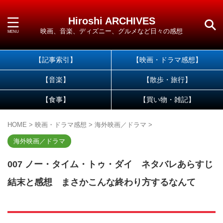
Hiroshi ARCHIVES
映画、音楽、ディズニー、グルメなど日々の感想
【記事索引】
【映画・ドラマ感想】
【音楽】
【散歩・旅行】
【食事】
【買い物・雑記】
HOME
>
映画・ドラマ感想
>
海外映画／ドラマ
>
海外映画／ドラマ
007 ノー・タイム・トゥ・ダイ ネタバレあらすじ
結末と感想 まさかこんな終わり方するなんて