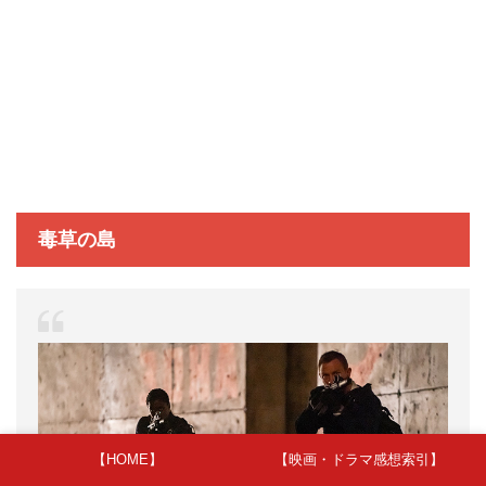
毒草の島
【HOME】
【映画・ドラマ感想索引】