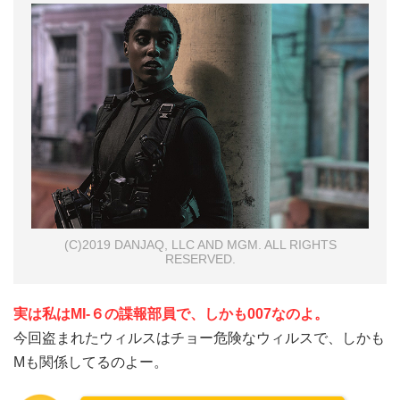
(C)2019 DANJAQ, LLC AND MGM. ALL RIGHTS
RESERVED.
実は私はMI-６の諜報部員で、しかも007なのよ。
今回盗まれたウィルスはチョー危険なウィルスで、しかも
Mも関係してるのよー。