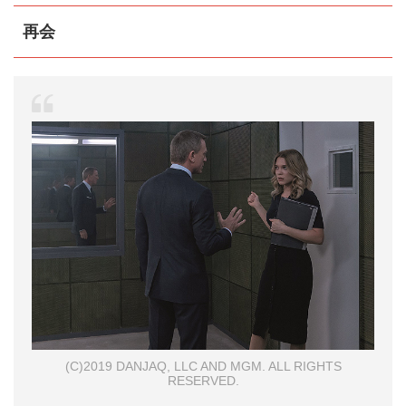
再会
(C)2019 DANJAQ, LLC AND MGM. ALL RIGHTS
RESERVED.