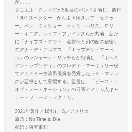
が……。
ダニエル・クレイグが5度目のボンドを演じ、前作
「007 スペクター」から引き続きレア・セドゥ
ー、ベン・ウィショー、ナオミ・ハリス、ロリ
ー・キニア、レイフ・ファインズらが共演。新た
に「ナイブズ・アウト 名探偵と刃の館の秘密」
のアナ・デ・アルマス、「キャプテン・マーベ
ル」のラシャーナ・リンチらが出演し、「ボヘミ
アン・ラプソディ」のフレディ・マーキュリー役
でアカデミー主演男優賞を受賞したラミ・マレッ
クが悪役として登場する。監督は、「ビースト・
オブ・ノー・ネーション」の日系アメリカ人キャ
リー・ジョージ・フクナガ。
2021年製作／164分／G／アメリカ
原題：No Time to Die
配給：東宝東和