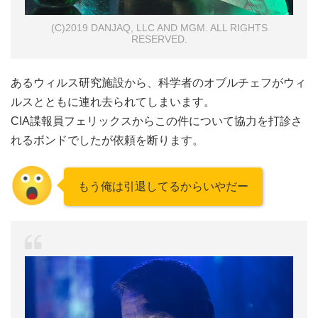
(C)2019 DANJAQ, LLC AND MGM. ALL RIGHTS
RESERVED.
あるウィルス研究施設から、科学者のオブルチェフがウィ
ルスとともに連れ去られてしまいます。
CIA諜報員フェリックスからこの件について協力を打診さ
れるボンドでしたが依頼を断ります。
もう俺は引退してるからいやだー