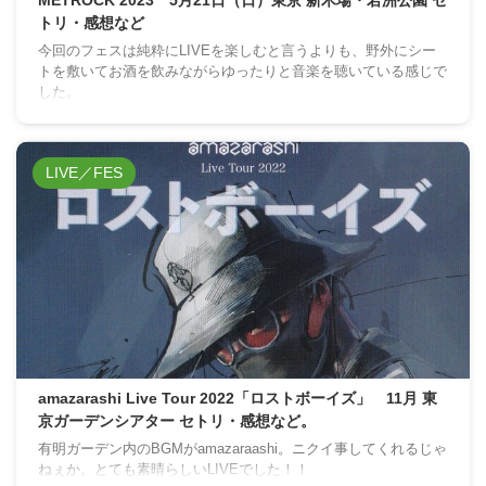
METROCK 2023 5月21日（日）東京 新木場・若洲公園 セ
トリ・感想など
今回のフェスは純粋にLIVEを楽しむと言うよりも、野外にシー
トを敷いてお酒を飲みながらゆったりと音楽を聴いている感じで
した。
LIVE／FES
amazarashi Live Tour 2022「ロストボーイズ」 11月 東
京ガーデンシアター セトリ・感想など。
有明ガーデン内のBGMがamazaraashi。ニクイ事してくれるじゃ
ねぇか。とても素晴らしいLIVEでした！！