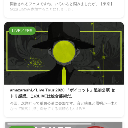
開催されるフェスですね。いろいろと悩みましたが、【東京】
5/22(日)のみ参加することにしました。
LIVE／FES
amazarashi／Live Tour 2020 「ボイコット」追加公演 セ
トリ感想。このLIVEは総合芸術だ。
今回、念願叶って単独公演に参加です。音と映像と照明が一体と
なって観客に押し寄せてくる素晴らしいLIVE。