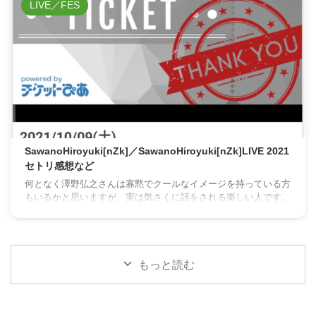
LIVE／FES
SawanoHiroyuki[nZk]／SawanoHiroyuki[nZk]LIVE 2021
セトリ感想など
何となく澤野弘之さんは寡黙でクールなイメージを持っている方
もいるかと思いますが、実は気さくに話をされる楽しい人です。
もっと読む