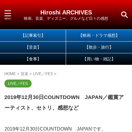
Hiroshi ARCHIVES
映画、音楽、ディズニー、グルメなど日々の感想
【記事索引】
【映画・ドラマ感想】
【音楽】
【散歩・旅行】
【食事】
【買い物・雑記】
HOME
>
音楽
>
LIVE／FES
>
LIVE／FES
2019年12月30日COUNTDOWN JAPAN／鑑賞ア
ーティスト、セトリ、感想など
2019年12月30日COUNTDOWN JAPANです。