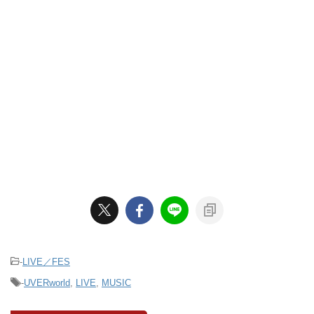
-
LIVE／FES
-
UVERworld
,
LIVE
,
MUSIC