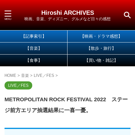
Hiroshi ARCHIVES
映画、音楽、ディズニー、グルメなど日々の感想
【記事索引】
【映画・ドラマ感想】
【音楽】
【散歩・旅行】
【食事】
【買い物・雑記】
HOME
>
音楽
>
LIVE／FES
>
LIVE／FES
METROPOLITAN ROCK FESTIVAL 2022 ステー
ジ前方エリア抽選結果に一喜一憂。