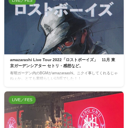
LIVE／FES
amazarashi Live Tour 2022「ロストボーイズ」 11月 東
京ガーデンシアター セトリ・感想など。
有明ガーデン内のBGMがamazaraashi。ニクイ事してくれるじゃ
ねぇか。とても素晴らしいLIVEでした！！
LIVE／FES