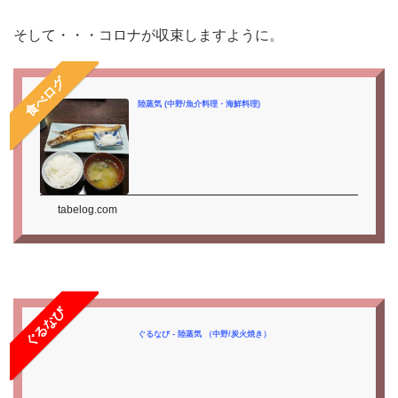
そして・・・コロナが収束しますように。
食べログ
陸蒸気 (中野/魚介料理・海鮮料理)
tabelog.com
ぐるなび
ぐるなび - 陸蒸気 （中野/炭火焼き）