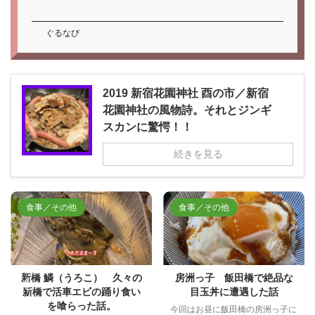
ぐるなび
2019 新宿花園神社 酉の市／新宿
花園神社の風物詩。それとジンギ
スカンに驚愕！！
続きを見る
食事／その他
食事／その他
房洲っ子 飯田橋で絶品な
月島もんじゃ もへじ たま
目玉丼に遭遇した話
たま入ったお店で絶品お好
み焼きに遭遇。
今回はお昼に飯田橋の房洲っ子に