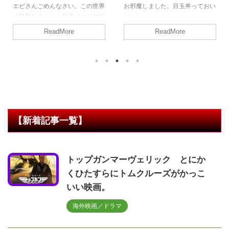
お邪魔しました。目玉丼っておい
本店は月島。創業150年の築地の
しいね。
魚屋が直営。だしは、魚介系、動
物系、香味野菜を合わせた11種
ReadMore
ReadMore
類からとっていて旨味が◎ 海鮮
は全て築地、豊洲から毎朝仕入れ
ている。
【新着記事一覧】
トップガンマーヴェリック とにか
くひたすらにトムクルーズがかっこ
いい映画。
海外映画／ドラマ