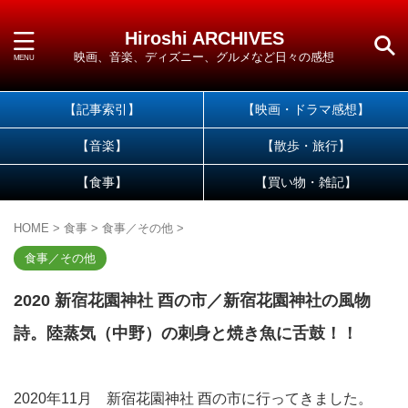
Hiroshi ARCHIVES
映画、音楽、ディズニー、グルメなど日々の感想
【記事索引】
【映画・ドラマ感想】
【音楽】
【散歩・旅行】
【食事】
【買い物・雑記】
HOME
>
食事
>
食事／その他
>
食事／その他
2020 新宿花園神社 酉の市／新宿花園神社の風物
詩。陸蒸気（中野）の刺身と焼き魚に舌鼓！！
2020年11月 新宿花園神社 酉の市に行ってきました。