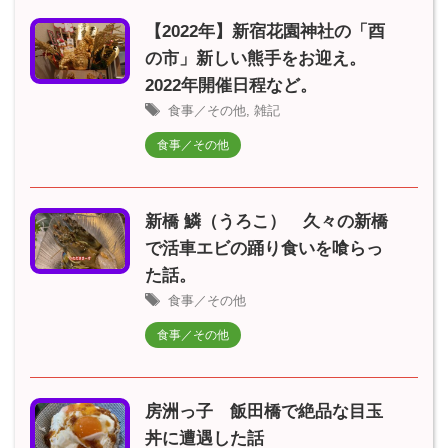
【2022年】新宿花園神社の「酉
の市」新しい熊手をお迎え。
2022年開催日程など。
食事／その他
,
雑記
食事／その他
新橋 鱗（うろこ） 久々の新橋
で活車エビの踊り食いを喰らっ
た話。
食事／その他
食事／その他
房洲っ子 飯田橋で絶品な目玉
丼に遭遇した話