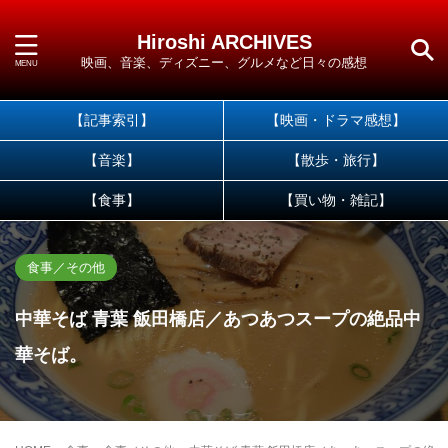
Hiroshi ARCHIVES
映画、音楽、ディズニー、グルメなど日々の感想
【記事索引】
【映画・ドラマ感想】
【音楽】
【散歩・旅行】
【食事】
【買い物・雑記】
食事／その他
中華そば 青葉 飯田橋店／あつあつスープの絶品中
華そば。