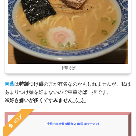
中華そば
青葉
は
特製つけ麺
の方が有名なのかもしれませんが、私は
あまりつけ麺を好まないので
中華そば
一択です。
※好き嫌いが多くてすみません_(._.)_
食べログ
中華そば 青葉 飯田橋店 (飯田橋/ラーメン)