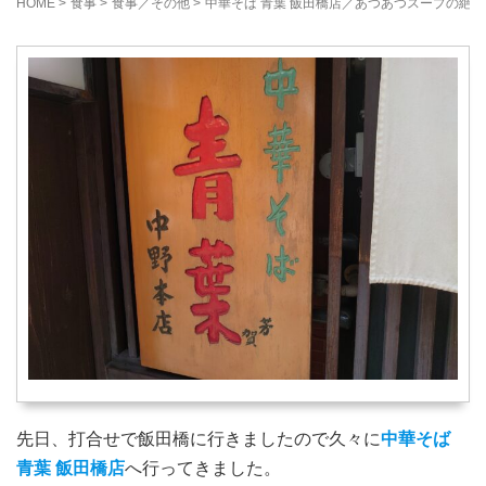
HOME
>
食事
>
食事／その他
>
中華そば 青葉 飯田橋店／あつあつスープの絶
先日、打合せで飯田橋に行きましたので久々に
中華そば
青葉 飯田橋店
へ行ってきました。