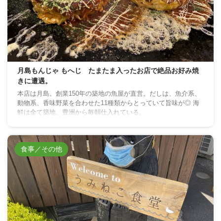
月島もんじゃ もへじ たまたま入ったお店で絶品お好み焼
きに遭遇。
本店は月島。創業150年の築地の魚屋が直営。だしは、魚介系、
動物系、香味野菜を合わせた11種類からとっていて旨味が◎ 海
鮮は全て築地、豊洲から毎朝仕入れている。
食事／その他