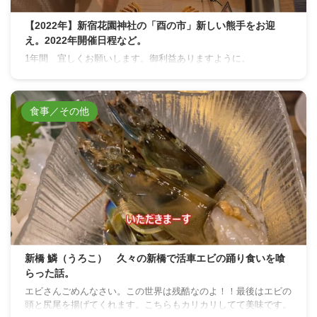
【2022年】新宿花園神社の「酉の市」新しい熊手をお迎
え。2022年開催日程など。
1年間 宜しくお願いします。御利益ありますように。
食事／その他
新橋 鱗（うろこ） 久々の新橋で活車エビの踊り食いを喰
らった話。
エビさんごめんなさい。この世界は残酷なのよ！！最後はエビの
頭と尻尾を揚げてくれます。こちらもカリカリしてて美味です。