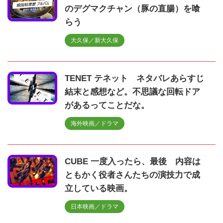
のデグマクチャン（豚の直腸）を喰
らう
大久保／新大久保
TENET テネット ネタバレあらすじ
結末と感想など。不思議な回転ドア
があるってことだな。
海外映画／ドラマ
CUBE 一度入ったら、最後 内容は
ともかく役者さんたちの演技力で成
立している映画。
日本映画／ドラマ