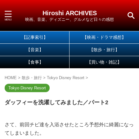
Hiroshi ARCHIVES
映画、音楽、ディズニー、グルメなど日々の感想
【記事索引】
【映画・ドラマ感想】
【音楽】
【散歩・旅行】
【食事】
【買い物・雑記】
HOME
>
散歩・旅行
>
Tokyo Disney Resort
>
Tokyo Disney Resort
ダッフィーを洗濯してみました／パート2
さて、前回チビ達を入浴させたところ予想外に綺麗になっ
てしまいました。