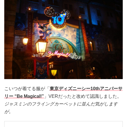
こいつが着てる服が「
東京ディズニーシー10thアニバーサ
リー “Be Magical!”
」VERだったと改めて認識しました。
ジャスミンのフライングカーペットに並んだ気がします
が。