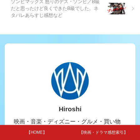
ゾンビマックス 怒りのデス・ゾンビ／B級
だと思ったけど良くできたB級でした。ネ
タバレあらすじ感想など
Hiroshi
映画・音楽・ディズニー・グルメ・買い物
日々の感想を自由気ままに書いてます。
【HOME】
【映画・ドラマ感想索引】