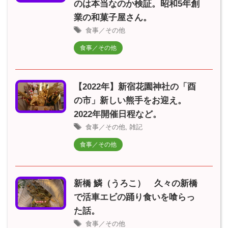
のは本当なのか検証。昭和5年創
業の和菓子屋さん。
食事／その他
食事／その他
【2022年】新宿花園神社の「酉
の市」新しい熊手をお迎え。
2022年開催日程など。
食事／その他
,
雑記
食事／その他
新橋 鱗（うろこ） 久々の新橋
で活車エビの踊り食いを喰らっ
た話。
食事／その他