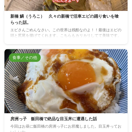
新橋 鱗（うろこ） 久々の新橋で活車エビの踊り食いを喰
らった話。
エビさんごめんなさい。この世界は残酷なのよ！！最後はエビの
頭と尻尾を揚げてくれます。こちらもカリカリしてて美味です。
食事／その他
房洲っ子 飯田橋で絶品な目玉丼に遭遇した話
今回はお昼に飯田橋の房洲っ子にお邪魔しました。目玉丼ってお
いしいね。