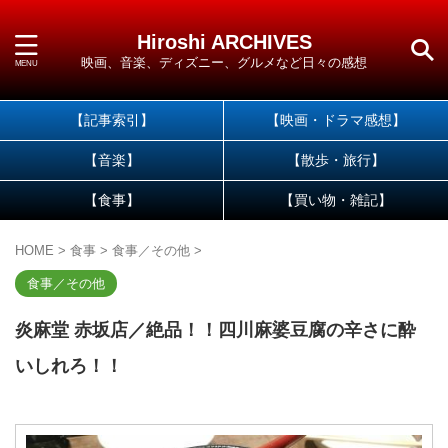
Hiroshi ARCHIVES
映画、音楽、ディズニー、グルメなど日々の感想
【記事索引】
【映画・ドラマ感想】
【音楽】
【散歩・旅行】
【食事】
【買い物・雑記】
HOME
>
食事
>
食事／その他
>
食事／その他
炎麻堂 赤坂店／絶品！！四川麻婆豆腐の辛さに酔
いしれろ！！