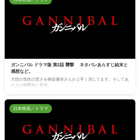
ガンニバル ドラマ版 第2話 襲撃 ネタバレあらすじ結末と
感想など。
大悟の気性の荒さを柳楽優弥さんが上手く演じてます。そしてあ
の人が衝撃的に登場。
日本映画／ドラマ