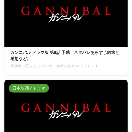
ガンニバル ドラマ版 第6話 予感 ネタバレあらすじ結末と
感想など。
裏切者が居んじゃねぇのーお前らのなかによぉぅ！
日本映画／ドラマ