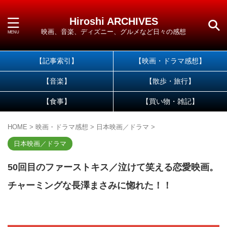
Hiroshi ARCHIVES
映画、音楽、ディズニー、グルメなど日々の感想
【記事索引】
【映画・ドラマ感想】
【音楽】
【散歩・旅行】
【食事】
【買い物・雑記】
HOME
>
映画・ドラマ感想
>
日本映画／ドラマ
>
日本映画／ドラマ
50回目のファーストキス／泣けて笑える恋愛映画。
チャーミングな長澤まさみに惚れた！！