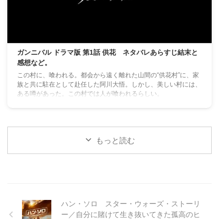
ガンニバル ドラマ版 第1話 供花 ネタバレあらすじ結末と
感想など。
この村に、喰われる。都会から遠く離れた山間の“供花村”に、家
族と共に駐在として赴任した阿川大悟。しかし、美しい村には、
ある噂があった。この村では人が喰われるらしい。
もっと読む
ハン・ソロ スター・ウォーズ・ストーリ
ー／自分に賭けて生き抜いてきた孤高のヒ