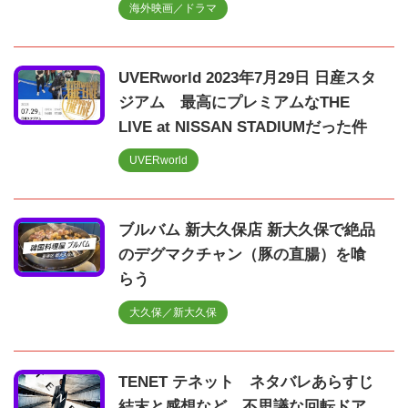
海外映画／ドラマ
UVERworld 2023年7月29日 日産スタ
ジアム 最高にプレミアムなTHE
LIVE at NISSAN STADIUMだった件
UVERworld
ブルバム 新大久保店 新大久保で絶品
のデグマクチャン（豚の直腸）を喰
らう
大久保／新大久保
TENET テネット ネタバレあらすじ
結末と感想など。不思議な回転ドア