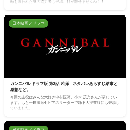
顔を喰われた謎の協力者も登場。目が離せませんね！！
日本映画／ドラマ
ガンニバル ドラマ版 第3話 凶弾 ネタバレあらすじ結末と
感想など。
今回の主役はみんな大好き中村医師。小木 茂光さんが演じてい
ます。もと一世風靡セピアのリーダーで踊る大捜査線にも登場し
ていました。
日本映画／ドラマ