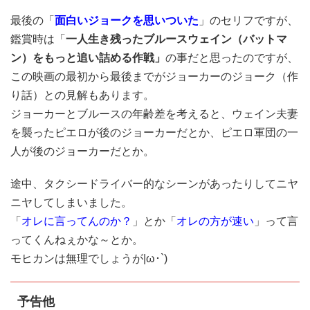
最後の「
面白いジョークを思いついた
」のセリフですが、
鑑賞時は「
一人生き残ったブルースウェイン（バットマ
ン）をもっと追い詰める作戦」
の事だと思ったのですが、
この映画の最初から最後までがジョーカーのジョーク（作
り話）との見解もあります。
ジョーカーとブルースの年齢差を考えると、ウェイン夫妻
を襲ったピエロが後のジョーカーだとか、ピエロ軍団の一
人が後のジョーカーだとか。
途中、タクシードライバー的なシーンがあったりしてニヤ
ニヤしてしまいました。
「
オレに言ってんのか？
」とか「
オレの方が速い
」って言
ってくんねぇかな～とか。
モヒカンは無理でしょうが|ω･`)
予告他