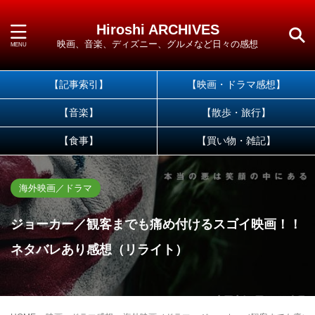
Hiroshi ARCHIVES
映画、音楽、ディズニー、グルメなど日々の感想
【記事索引】
【映画・ドラマ感想】
【音楽】
【散歩・旅行】
【食事】
【買い物・雑記】
海外映画／ドラマ
ジョーカー／観客までも痛め付けるスゴイ映画！！
ネタバレあり感想（リライト）