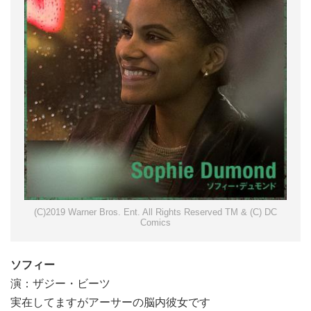
(C)2019 Warner Bros. Ent. All Rights Reserved TM & (C) DC
Comics
ソフィー
演：ザジー・ビーツ
実在してますがアーサーの脳内彼女です