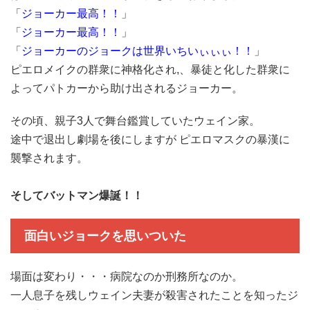
「
ジョーカー最高！！
」
「
ジョーカー最高！！
」
「
ジョーカーのジョークは世界いちいぃぃぃ！！
」
ピエロメイクの群衆に神格化され,、暴徒と化した群衆に
よってパトカーから助け出されるジョーカー。
その頃、親子3人で舞台鑑賞していたウェイン家。
途中で退出し劇場を後にしますが ピエロマスクの暴漢に
襲撃されます。
そしてバットマン爆誕！！
面白いジョークを思いついた
場面は変わり・・・病院なのか刑務所なのか。
一人息子を残しウェイン夫妻が殺害されたことを知ったジ