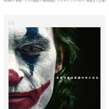
HOME
>
映画・ドラマ感想
>
海外映画／ドラマ
>
ジョーカー／観客までも痛め