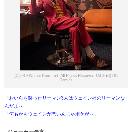
(C)2019 Warner Bros. Ent. All Rights Reserved TM & (C) DC
Comics
「
おいらを襲ったリーマン3人はウェイン社のリーマンな
んだよ～
」
「
何もかもウェインが悪いんじゃボケが～
」