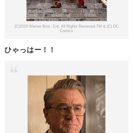
(C)2019 Warner Bros. Ent. All Rights Reserved TM & (C) DC
Comics
ひゃっはー！！