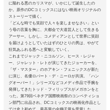
に陥れる悪のカリスマが、いかにして誕生したの
か。原作のDCコミックスにはない映画オリジナルの
ストーリーで描く。
「どんな時でも笑顔で人々を楽しませなさい」とい
う母の言葉を胸に、大都会で大道芸人として生きる
アーサー。しかし、コメディアンとして世界に笑顔
を届けようとしていたはずのひとりの男は、やがて
狂気あふれる悪へと変貌していく。
これまでジャック・ニコルソン、ヒース・レジャ
ー、ジャレット・レトが演じてきたジョーカーを、
「ザ・マスター」のホアキン・フェニックスが新た
に演じ、名優ロバート・デ・ニーロが共演。「ハン
グオーバー！」シリーズなどコメディ作品で手腕を
発揮してきたトッド・フィリップスがメガホンをと
った。第79回ベネチア国際映画祭のコンペティショ
ン部門に出品され、DCコミックスの映画化作品とし
ては史上初めて、最高賞の金獅子賞を受賞した。