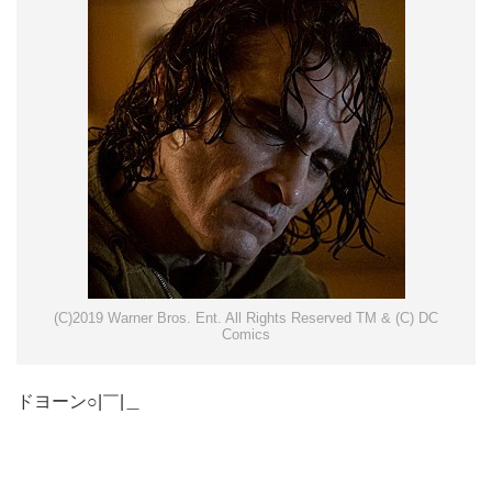
(C)2019 Warner Bros. Ent. All Rights Reserved TM & (C) DC
Comics
ドヨーン○|￣|＿