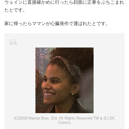
ウェインに直接確かめに行ったら顔面に正拳をぶちこまれ
たとです。
家に帰ったらママンが心臓発作で運ばれたとです。
(C)2019 Warner Bros. Ent. All Rights Reserved TM & (C) DC
Comics