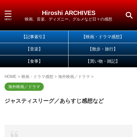
Hiroshi ARCHIVES
映画、音楽、ディズニー、グルメなど日々の感想
【記事索引】
【映画・ドラマ感想】
【音楽】
【散歩・旅行】
【食事】
【買い物・雑記】
HOME
>
映画・ドラマ感想
>
海外映画／ドラマ
>
海外映画／ドラマ
ジャスティスリーグ／あらすじ感想など