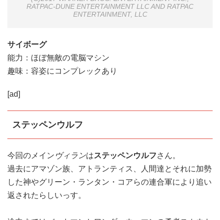
RATPAC-DUNE ENTERTAINMENT LLC AND RATPAC
ENTERTAINMENT, LLC
サイボーグ
能力：ほぼ無敵の電脳マシン
趣味：容姿にコンプレックあり
[ad]
ステッペンウルフ
今回のメイン
ヴィラン
は
ステッペンウルフ
さん。
過去にアマゾン族、アトランティス、人間達とそれに加勢
した神やグリーン・ランタン・コアらの連合軍により追い
返されたらしいっす。