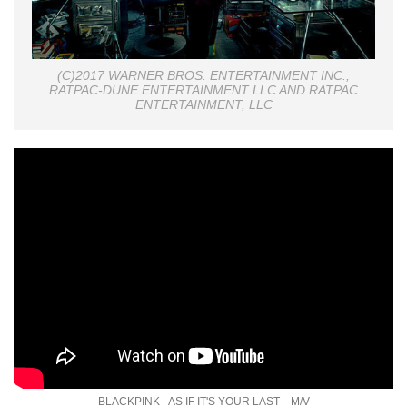
(C)2017 WARNER BROS. ENTERTAINMENT INC.,
RATPAC-DUNE ENTERTAINMENT LLC AND RATPAC
ENTERTAINMENT, LLC
BLACKPINK - AS IF IT'S YOUR LAST M/V