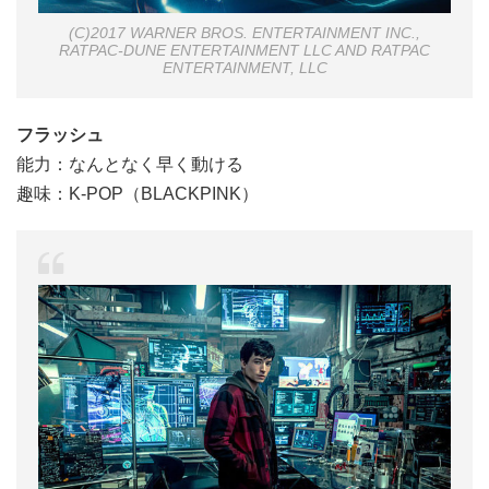
(C)2017 WARNER BROS. ENTERTAINMENT INC.,
RATPAC-DUNE ENTERTAINMENT LLC AND RATPAC
ENTERTAINMENT, LLC
フラッシュ
能力：なんとなく早く動ける
趣味：K-POP（BLACKPINK）