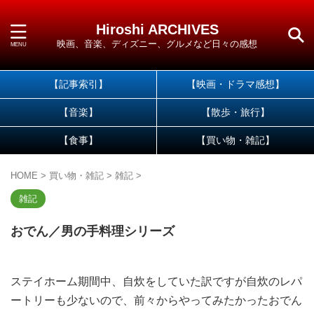
Hiroshi ARCHIVES
映画、音楽、ディズニー、グルメなど日々の感想
【記事索引】
【映画・ドラマ感想】
【音楽】
【散歩・旅行】
【食事】
【買い物・雑記】
HOME
>
買い物・雑記
>
雑記
>
雑記
おでん／男の手料理シリーズ
ステイホーム期間中、自炊をしていた訳ですが自炊のレパ
ートリーも少ないので、前々からやってみたかった
おでん