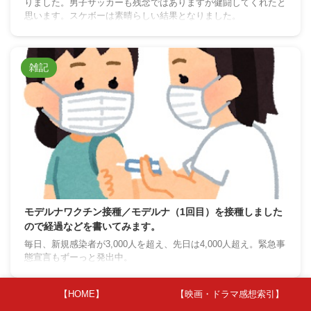
りました。男子サッカーも残念ではありますが健闘してくれたと
思います。スケボーは素晴らしい結果となりました。
雑記
モデルナワクチン接種／モデルナ（1回目）を接種しました
ので経過などを書いてみます。
毎日、新規感染者が3,000人を超え、先日は4,000人超え。緊急事
態宣言もずーっと発出中。
【HOME】
【映画・ドラマ感想索引】
雑記