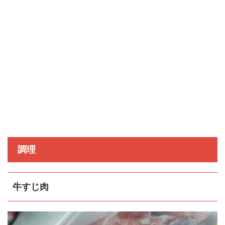
調理
牛すじ肉