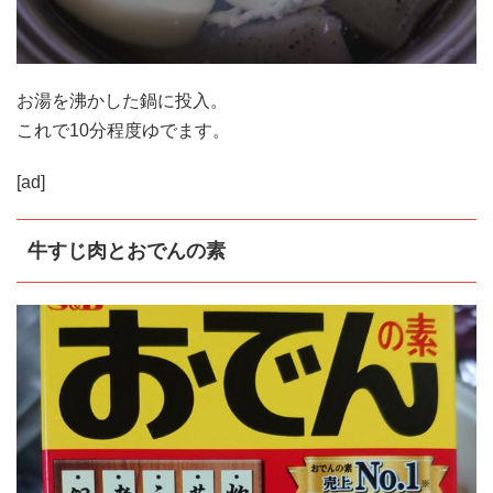
お湯を沸かした鍋に投入。
これで10分程度ゆでます。
[ad]
牛すじ肉とおでんの素