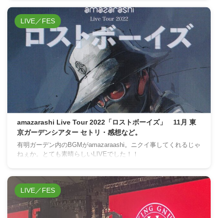
LIVE／FES
amazarashi Live Tour 2022「ロストボーイズ」 11月 東
京ガーデンシアター セトリ・感想など。
有明ガーデン内のBGMがamazaraashi。ニクイ事してくれるじゃ
ねぇか。とても素晴らしいLIVEでした！！
LIVE／FES