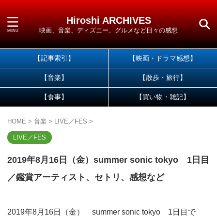
Hiroshi ARCHIVES
映画、音楽、ディズニー、グルメなど日々の感想
【記事索引】
【映画・ドラマ感想】
【音楽】
【散歩・旅行】
【食事】
【買い物・雑記】
HOME
>
音楽
>
LIVE／FES
>
LIVE／FES
2019年8月16日（金）summer sonic tokyo 1日目
／鑑賞アーティスト、セトリ、感想など
2019年8月16日（金） summer sonic tokyo 1日目で