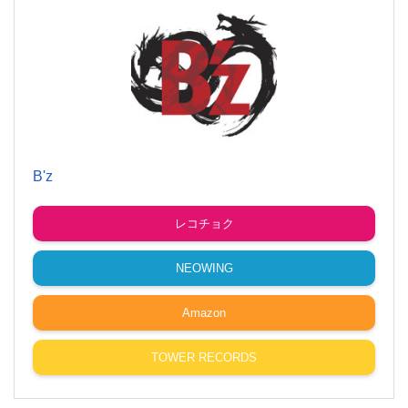
B'z
レコチョク
NEOWING
Amazon
TOWER RECORDS