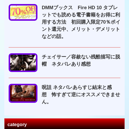
DMMブックス Fire HD 10 タブレ
ットでも読める電子書籍をお得に利
用する方法 初回購入限定70％ポイ
ント還元中、メリット・デメリット
などの話。
チェイサー／容赦ない残酷描写に脱
帽 ネタバレあり感想
呪詛 ネタバレあらすじ結末と感
想 怖すぎて逆にオススメできませ
ん。
category