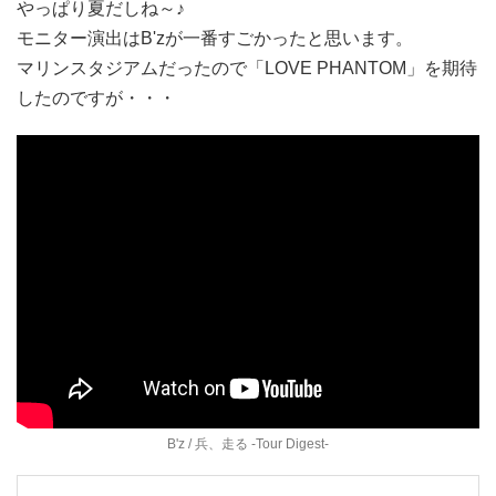
やっぱり夏だしね～♪
モニター演出はB'zが一番すごかったと思います。
マリンスタジアムだったので「LOVE PHANTOM」を期待
したのですが・・・
B'z / 兵、走る -Tour Digest-