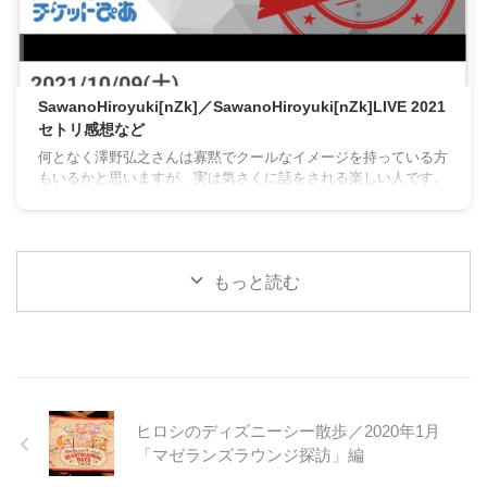
SawanoHiroyuki[nZk]／SawanoHiroyuki[nZk]LIVE 2021
セトリ感想など
何となく澤野弘之さんは寡黙でクールなイメージを持っている方
もいるかと思いますが、実は気さくに話をされる楽しい人です。
もっと読む
ヒロシのディズニーシー散歩／2020年1月
「マゼランズラウンジ探訪」編