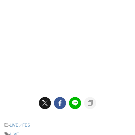
-
LIVE／FES
-
LIVE