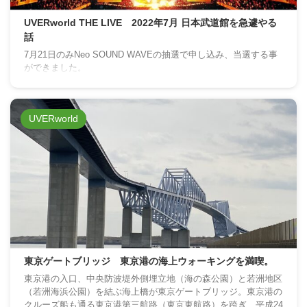
UVERworld THE LIVE 2022年7月 日本武道館を急遽やる
話
7月21日のみNeo SOUND WAVEの抽選で申し込み、当選する事
ができました。
UVERworld
東京ゲートブリッジ 東京港の海上ウォーキングを満喫。
東京港の入口、中央防波堤外側埋立地（海の森公園）と若洲地区
（若洲海浜公園）を結ぶ海上橋が東京ゲートブリッジ。東京港の
クルーズ船も通る東京港第三航路（東京東航路）を跨ぎ、平成24