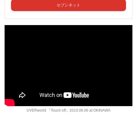
セブンネット
UVERworld 『Touch off』2019.06.06 at OKINAWA