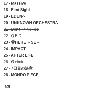
17 - Massive
18 - First Sight
19 - EDENへ
20 - UNKNOWN ORCHESTRA
21 - Don't Think.Feel
22 - Q.E.D.
23 - 零HERE ～SE～
24 - IMPACT
25 - AFTER LIFE
26 - Ø choir
27 - 7日目の決意
28 - MONDO PIECE
[ad]