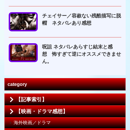
チェイサー／容赦ない残酷描写に脱
帽 ネタバレあり感想
呪詛 ネタバレあらすじ結末と感
想 怖すぎて逆にオススメできませ
ん。
category
【記事索引】
【映画・ドラマ感想】
海外映画／ドラマ