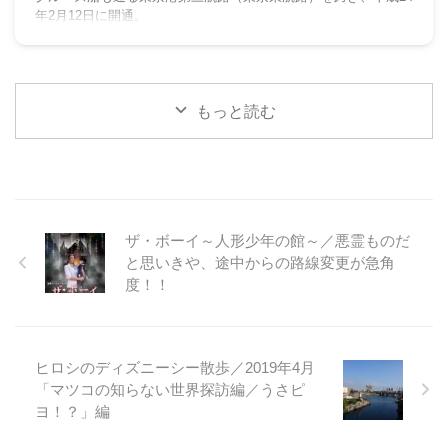
年2月12日に開通。
もっと読む
ザ・ボーイ～人形少年の館～／悪霊ものだ
と思いきや、途中からの路線変更が急角
度！！
ヒロシのディズニーシー散歩／2019年4月
「マツコの知らない世界探訪編／うさピ
ヨ！？」編