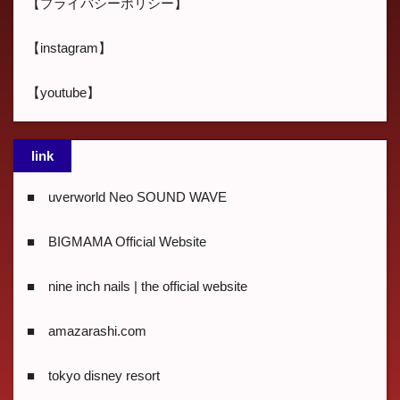
【プライバシーポリシー】
【instagram】
【youtube】
link
■ uverworld Neo SOUND WAVE
■ BIGMAMA Official Website
■ nine inch nails | the official website
■ amazarashi.com
■ tokyo disney resort