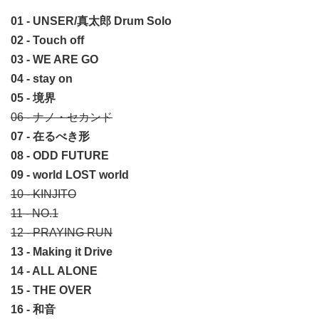
01 - UNSER/真太郎 Drum Solo
02 - Touch off
03 - WE ARE GO
04 - stay on
05 - 境界
06 - ナノ・セカンド
07 - 在るべき形
08 - ODD FUTURE
09 - world LOST world
10 - KINJITO
11 - NO.1
12 - PRAYING RUN
13 - Making it Drive
14 - ALL ALONE
15 - THE OVER
16 - 和音