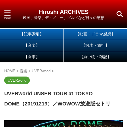
Hiroshi ARCHIVES
映画、音楽、ディズニー、グルメなど日々の感想
【記事索引】
【映画・ドラマ感想】
【音楽】
【散歩・旅行】
【食事】
【買い物・雑記】
HOME
>
音楽
>
UVERworld
>
UVERworld
UVERworld UNSER TOUR at TOKYO
DOME（20191219）／WOWOW放送版セトリ