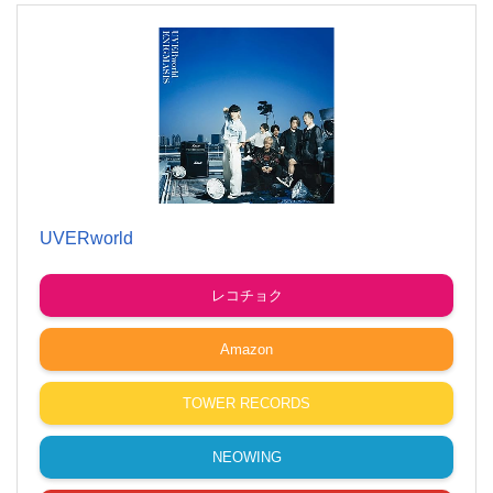
UVERworld
レコチョク
Amazon
TOWER RECORDS
NEOWING