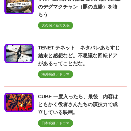
のデグマクチャン（豚の直腸）を喰
らう
大久保／新大久保
TENET テネット ネタバレあらすじ
結末と感想など。不思議な回転ドア
があるってことだな。
海外映画／ドラマ
CUBE 一度入ったら、最後 内容は
ともかく役者さんたちの演技力で成
立している映画。
日本映画／ドラマ