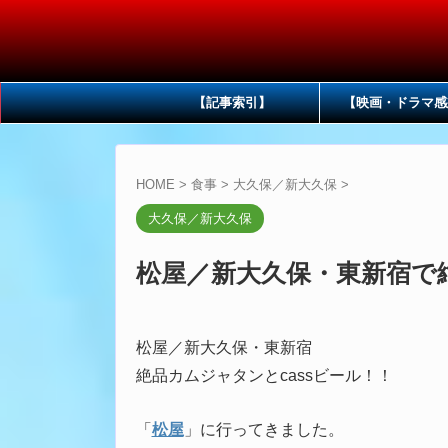
【記事索引】
【映画・ドラマ感
HOME
>
食事
>
大久保／新大久保
>
大久保／新大久保
松屋／新大久保・東新宿で絶
松屋／新大久保・東新宿
絶品カムジャタンとcassビール！！
「
松屋
」に行ってきました。