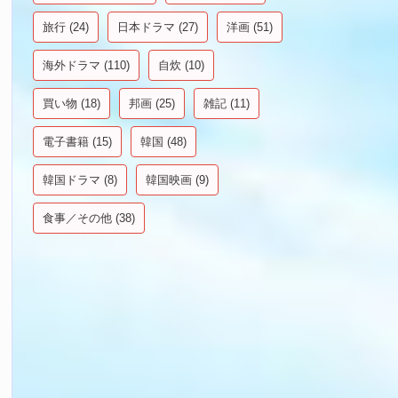
旅行
(24)
日本ドラマ
(27)
洋画
(51)
海外ドラマ
(110)
自炊
(10)
買い物
(18)
邦画
(25)
雑記
(11)
電子書籍
(15)
韓国
(48)
韓国ドラマ
(8)
韓国映画
(9)
食事／その他
(38)