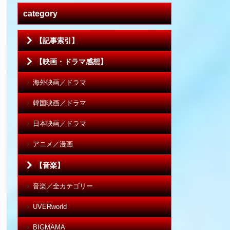
category
【記事索引】
【映画・ドラマ感想】
海外映画／ドラマ
韓国映画／ドラマ
日本映画／ドラマ
アニメ／漫画
【音楽】
音楽／全カテゴリー
UVERworld
BIGMAMA