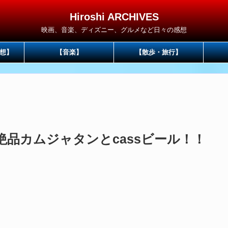
Hiroshi ARCHIVES
映画、音楽、ディズニー、グルメなど日々の感想
想】
【音楽】
【散歩・旅行】
品カムジャタンとcassビール！！