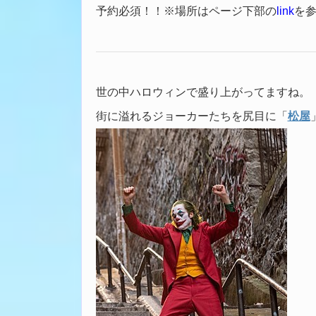
予約必須！！※場所はページ下部の
link
を
世の中ハロウィンで盛り上がってますね。
街に溢れるジョーカーたちを尻目に「
松屋