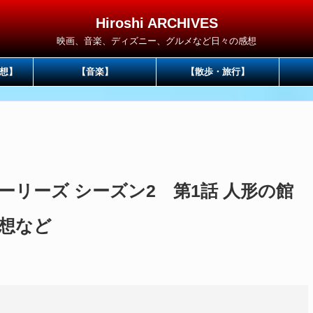
Hiroshi ARCHIVES
映画、音楽、ディズニー、グルメなど日々の感想
想】
【音楽】
【散歩・旅行】
リーズ シーズン2 第1話 人形の館
想など