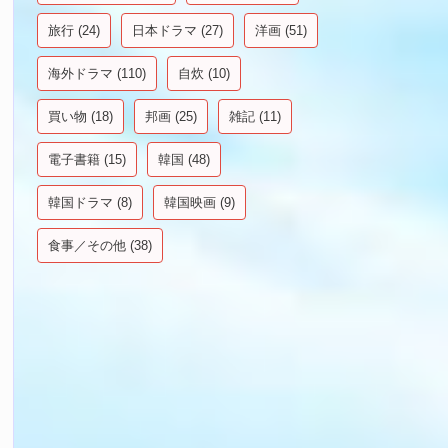
旅行
(24)
日本ドラマ
(27)
洋画
(51)
海外ドラマ
(110)
自炊
(10)
買い物
(18)
邦画
(25)
雑記
(11)
電子書籍
(15)
韓国
(48)
韓国ドラマ
(8)
韓国映画
(9)
食事／その他
(38)