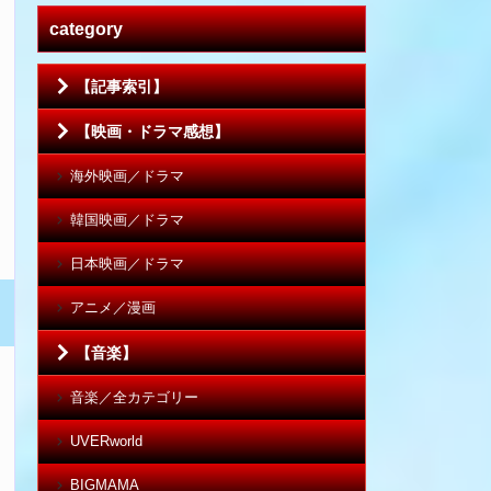
category
【記事索引】
【映画・ドラマ感想】
海外映画／ドラマ
韓国映画／ドラマ
日本映画／ドラマ
アニメ／漫画
【音楽】
音楽／全カテゴリー
UVERworld
BIGMAMA