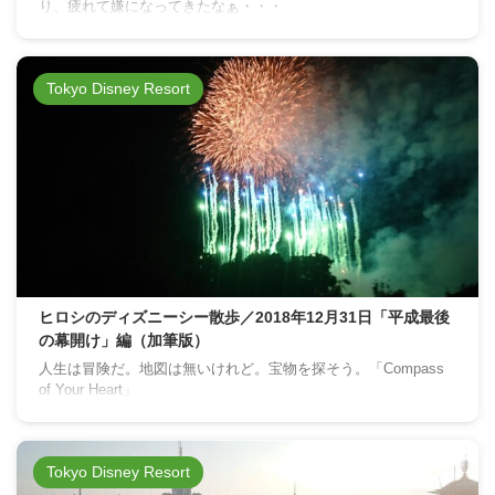
り、疲れて嫌になってきたなぁ・・・
Tokyo Disney Resort
ヒロシのディズニーシー散歩／2018年12月31日「平成最後
の幕開け」編（加筆版）
人生は冒険だ。地図は無いけれど。宝物を探そう。「Compass
of Your Heart」
Tokyo Disney Resort