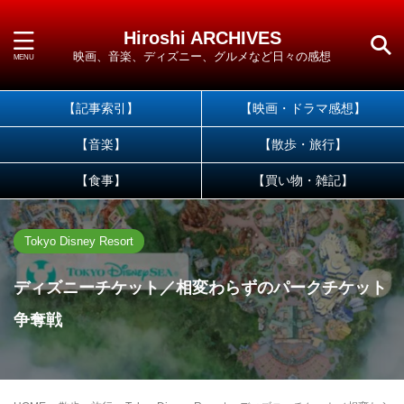
Hiroshi ARCHIVES
映画、音楽、ディズニー、グルメなど日々の感想
【記事索引】
【映画・ドラマ感想】
【音楽】
【散歩・旅行】
【食事】
【買い物・雑記】
Tokyo Disney Resort
ディズニーチケット／相変わらずのパークチケット
争奪戦