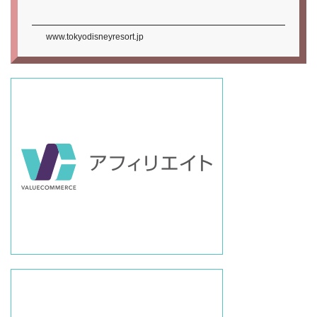
www.tokyodisneyresort.jp