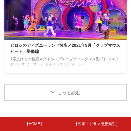
ヒロシのディズニーランド散歩／2021年9月「クラブマウス
ビート」堪能編
1席空けての着席スタイル（グループディスタンス形式）マスク
着用・声出し禁止が徹底されておりました。
もっと読む
【HOME】
【映画・ドラマ感想索引】
アメリカン・ホラー・ストーリー：魔女団