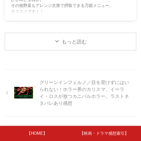
その他野菜もアレンジ次第で摂取できる万能メニュー。
オススメです！！
もっと読む
グリーンインフェルノ／目を背けずにはい
られない！ホラー界のカリスマ、イーラ
イ・ロスが放つカニバルホラー。ラストネ
タバレあり感想
UVERworld／LIVE 2021 at Yokohama Aren
【HOME】
【映画・ドラマ感想索引】
a～We gonna go～