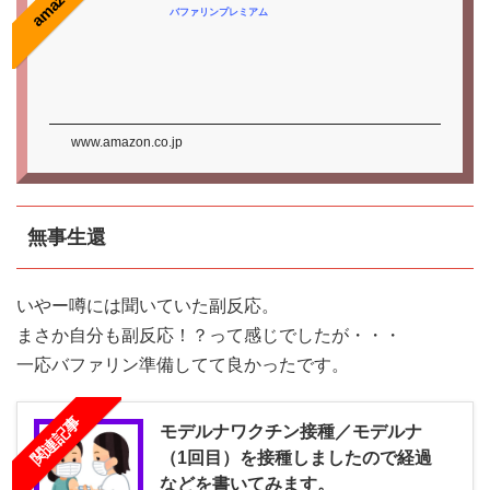
amazon
バファリンプレミアム
www.amazon.co.jp
無事生還
いやー噂には聞いていた副反応。
まさか自分も副反応！？って感じでしたが・・・
一応バファリン準備してて良かったです。
関連記事
モデルナワクチン接種／モデルナ
（1回目）を接種しましたので経過
などを書いてみます。