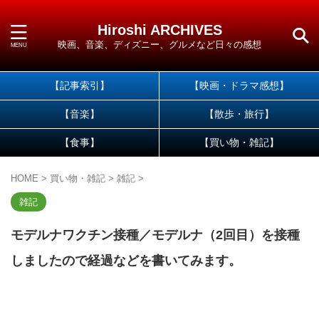
Hiroshi ARCHIVES
映画、音楽、ディズニー、グルメなど日々の感想
【記事索引】
【映画・ドラマ感想】
【音楽】
【散歩・旅行】
【食事】
【買い物・雑記】
HOME
>
買い物・雑記
>
雑記
>
雑記
モデルナワクチン接種／モデルナ（2回目）を接種
しましたので経過などを書いてみます。