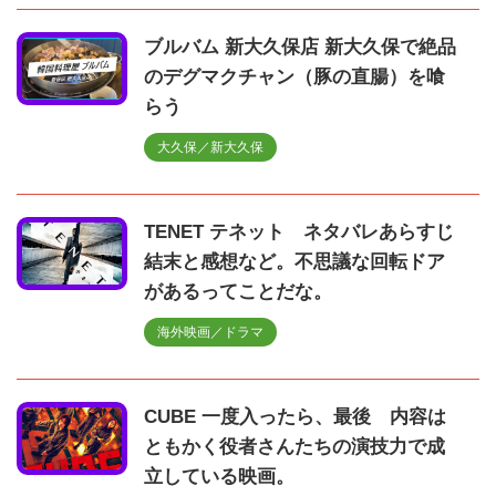
ブルバム 新大久保店 新大久保で絶品
のデグマクチャン（豚の直腸）を喰
らう
大久保／新大久保
TENET テネット ネタバレあらすじ
結末と感想など。不思議な回転ドア
があるってことだな。
海外映画／ドラマ
CUBE 一度入ったら、最後 内容は
ともかく役者さんたちの演技力で成
立している映画。