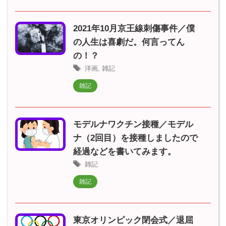
2021年10月京王線刺傷事件／僕
の人生は喜劇だ。何言ってん
の！？
洋画
,
雑記
雑記
モデルナワクチン接種／モデル
ナ（2回目）を接種しましたので
経過などを書いてみます。
雑記
雑記
東京オリンピック閉会式／退屈