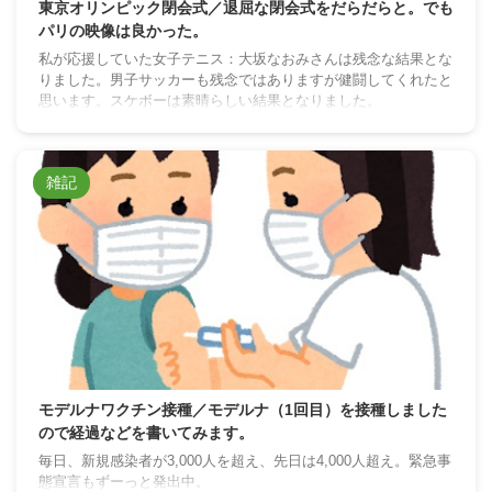
東京オリンピック閉会式／退屈な閉会式をだらだらと。でも
パリの映像は良かった。
私が応援していた女子テニス：大坂なおみさんは残念な結果とな
りました。男子サッカーも残念ではありますが健闘してくれたと
思います。スケボーは素晴らしい結果となりました。
雑記
モデルナワクチン接種／モデルナ（1回目）を接種しました
ので経過などを書いてみます。
毎日、新規感染者が3,000人を超え、先日は4,000人超え。緊急事
態宣言もずーっと発出中。