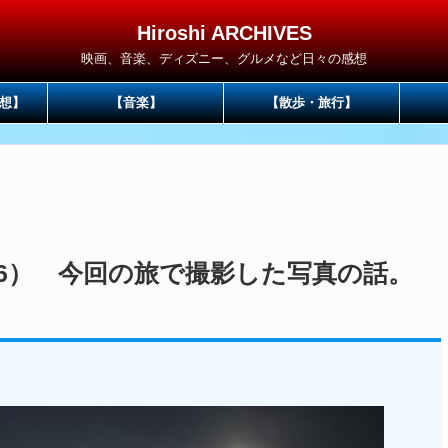
Hiroshi ARCHIVES
映画、音楽、ディズニー、グルメなど日々の感想
想】
【音楽】
【散歩・旅行】
6） 今回の旅で撮影した写真の話。