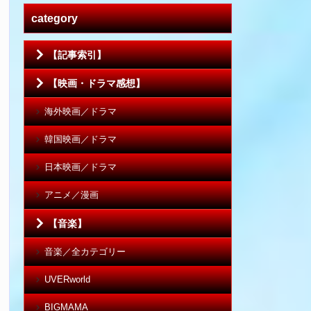
category
【記事索引】
【映画・ドラマ感想】
海外映画／ドラマ
韓国映画／ドラマ
日本映画／ドラマ
アニメ／漫画
【音楽】
音楽／全カテゴリー
UVERworld
BIGMAMA