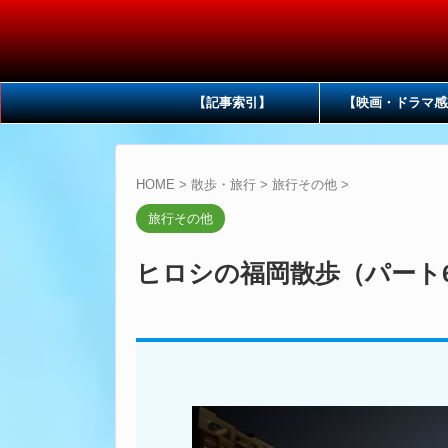
【記事索引】
【映画・ドラマ感
HOME
>
散歩・旅行
>
旅行その他
>
旅行その他
ヒロシの福岡散歩（パート