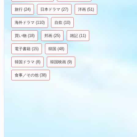
旅行
(24)
日本ドラマ
(27)
洋画
(51)
海外ドラマ
(110)
自炊
(10)
買い物
(18)
邦画
(25)
雑記
(11)
電子書籍
(15)
韓国
(48)
韓国ドラマ
(8)
韓国映画
(9)
食事／その他
(38)