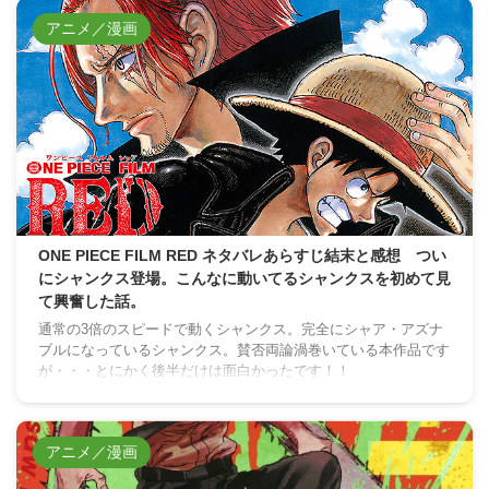
アニメ／漫画
ONE PIECE FILM RED ネタバレあらすじ結末と感想 つい
にシャンクス登場。こんなに動いてるシャンクスを初めて見
て興奮した話。
通常の3倍のスピードで動くシャンクス。完全にシャア・アズナ
ブルになっているシャンクス。賛否両論渦巻いている本作品です
が・・・とにかく後半だけは面白かったです！！
アニメ／漫画