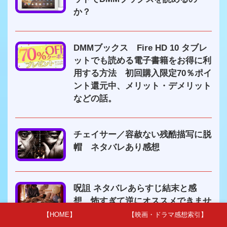
か？
DMMブックス Fire HD 10 タブレ
ットでも読める電子書籍をお得に利
用する方法 初回購入限定70％ポイ
ント還元中、メリット・デメリット
などの話。
チェイサー／容赦ない残酷描写に脱
帽 ネタバレあり感想
呪詛 ネタバレあらすじ結末と感
想 怖すぎて逆にオススメできませ
ん。
【HOME】
【映画・ドラマ感想索引】