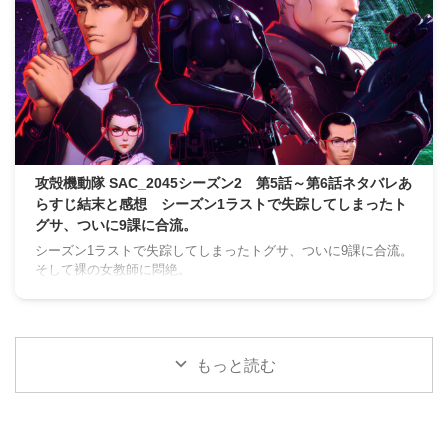
攻殻機動隊 SAC_2045シーズン2 第5話～第6話ネタバレあ
らすじ結末と感想 シーズン1ラストで失踪してしまったト
グサ、ついに9課に合流。
シーズン1ラストで失踪してしまったトグサ、ついに9課に合流。
そして裸の女教師に悶絶。
もっと読む