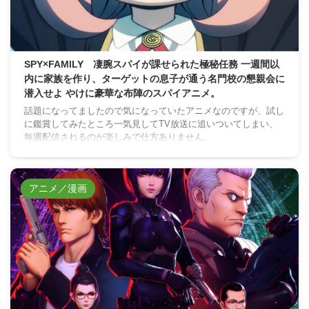
SPY×FAMILY 凄腕スパイが課せられた極秘任務 一週間以
内に家族を作り、ターゲットの息子が通う名門校の懇親会に
潜入せよ やけに豪華な布陣のスパイアニメ。
話題になってましたので気になっていたアニメなのですが、試し
に鑑賞してみたところ一気見してTV放送に追いついてしまい、
毎週配信されるのが楽しみで仕方ありません。
アニメ／漫画