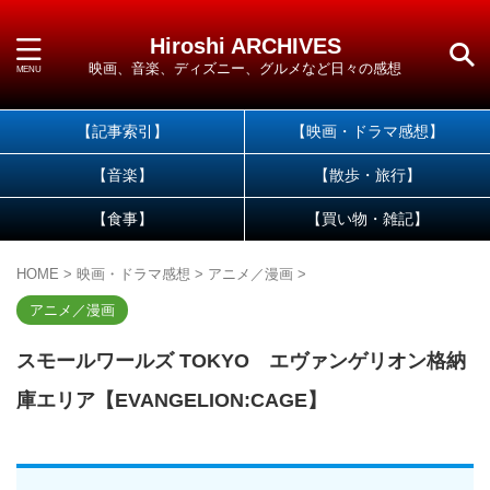
Hiroshi ARCHIVES
映画、音楽、ディズニー、グルメなど日々の感想
【記事索引】
【映画・ドラマ感想】
【音楽】
【散歩・旅行】
【食事】
【買い物・雑記】
HOME
>
映画・ドラマ感想
>
アニメ／漫画
>
アニメ／漫画
スモールワールズ TOKYO エヴァンゲリオン格納
庫エリア【EVANGELION:CAGE】