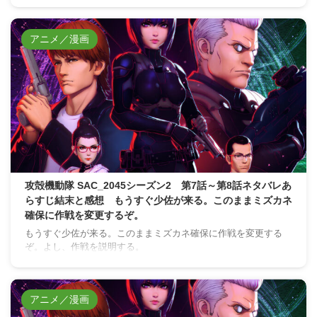
アニメ／漫画
攻殻機動隊 SAC_2045シーズン2 第7話～第8話ネタバレあ
らすじ結末と感想 もうすぐ少佐が来る。このままミズカネ
確保に作戦を変更するぞ。
もうすぐ少佐が来る。このままミズカネ確保に作戦を変更する
ぞ。よし、作戦を説明する。
アニメ／漫画