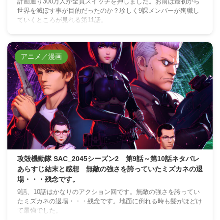
計画通り300万人が全員スイッチを押しました。お前は最初から
世界を滅ぼす事が目的だったのか？珍しく9課メンバーが殉職し
ていくところが見れる第11話。
アニメ／漫画
攻殻機動隊 SAC_2045シーズン2 第9話～第10話ネタバレ
あらすじ結末と感想 無敵の強さを誇っていたミズカネの退
場・・・残念です。
9話、10話はかなりのアクション回です。無敵の強さを誇ってい
たミズカネの退場・・・残念です。地面に倒れる時も髪がほどけ
て最強でした。