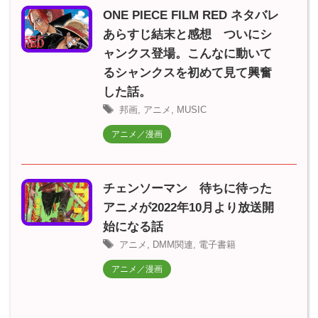
ONE PIECE FILM RED ネタバレ
あらすじ結末と感想 ついにシ
ャンクス登場。こんなに動いて
るシャンクスを初めて見て興奮
した話。
邦画
,
アニメ
,
MUSIC
アニメ／漫画
チェンソーマン 待ちに待った
アニメが2022年10月より放送開
始になる話
アニメ
,
DMM関連
,
電子書籍
アニメ／漫画