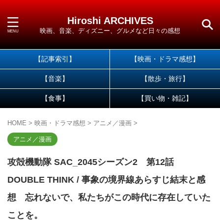
Hiroshi ARCHIVES
映画、音楽、ディズニー、グルメなど日々の感想
【記事索引】
【映画・ドラマ感想】
【音楽】
【散歩・旅行】
【食事】
【買い物・雑記】
HOME
>
映画・ドラマ感想
>
アニメ／漫画
>
アニメ／漫画
攻殻機動隊 SAC_2045シーズン2 第12話
DOUBLE THINK / 事象の境界線あらすじ結末と感
想 忘れないで、私たちがこの時代に存在していた
ことを。