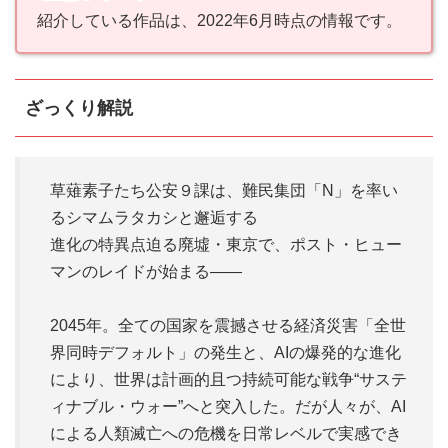
紹介している作品は、2022年6月時点の情報です。
ざっくり解説
草薙素子たち公安９課は、難民集団「N」を率い
るシマムラタカシと邂逅する
進化の特異点迫る廃墟・東京で、ポスト・ヒュー
マンのレイドが始まる――
2045年。全ての国家を震撼させる経済災害「全世
界同時デフォルト」の発生と、AIの爆発的な進化
により、世界は計画的且つ持続可能な戦争“サステ
ィナブル・ウォー”へと突入した。だが人々が、AI
による人類滅亡への危機を日常レベルで実感でき