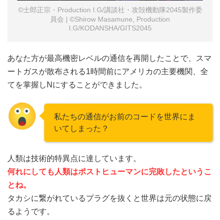
©士郎正宗・Production I.G/講談社・攻殻機動隊2045製作委
員会 | ©Shirow Masamune, Production
I.G/KODANSHA/GITS2045
あなた方が最高機密レベルの通信を再開したことで、スマ
ートガスが散布される1時間前にアメリカの主要機関、全
てを掌握しNにすることができました。
私たちの通信がお前のコードを世界にま
いてしまった？
人類は技術的特異点に達しています。
何れにしても人類はポストヒューマンに完敗したというこ
とね。
タカシに繋がれているプラグを抜くと世界は元の状態に戻
るようです。