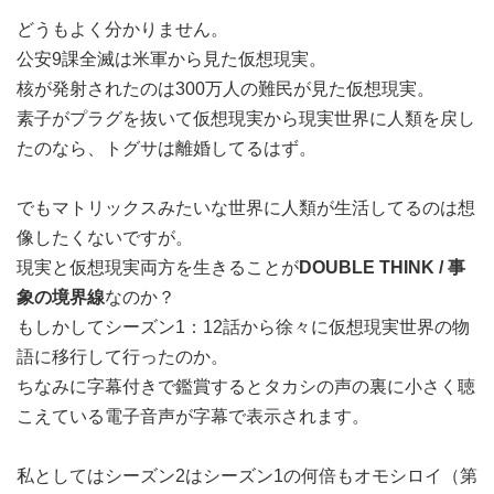
どうもよく分かりません。
公安9課全滅は米軍から見た仮想現実。
核が発射されたのは300万人の難民が見た仮想現実。
素子がプラグを抜いて仮想現実から現実世界に人類を戻し
たのなら、トグサは離婚してるはず。
でもマトリックスみたいな世界に人類が生活してるのは想
像したくないですが。
現実と仮想現実両方を生きることが
DOUBLE THINK / 事
象の境界線
なのか？
もしかしてシーズン1：12話から徐々に仮想現実世界の物
語に移行して行ったのか。
ちなみに字幕付きで鑑賞するとタカシの声の裏に小さく聴
こえている電子音声が字幕で表示されます。
私としてはシーズン2はシーズン1の何倍もオモシロイ（第