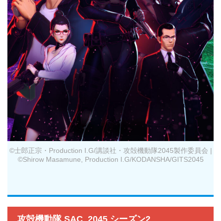
©士郎正宗・Production I.G/講談社・攻殻機動隊2045製作委員会 |
©Shirow Masamune, Production I.G/KODANSHA/GITS2045
攻殻機動隊 SAC_2045 シーズン2