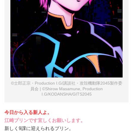
©士郎正宗・Production I.G/講談社・攻殻機動隊2045製作委
員会 | ©Shirow Masamune, Production
I.G/KODANSHA/GITS2045
今日から入る新人よ。
江崎プリンです宜しくお願いします。
新しく9課に迎えられるプリン。