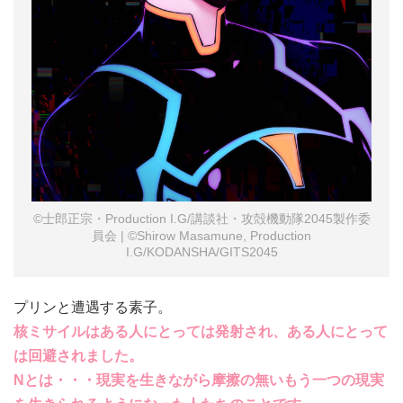
©士郎正宗・Production I.G/講談社・攻殻機動隊2045製作委
員会 | ©Shirow Masamune, Production
I.G/KODANSHA/GITS2045
プリンと遭遇する素子。
核ミサイルはある人にとっては発射され、ある人にとって
は回避されました。
Nとは・・・現実を生きながら摩擦の無いもう一つの現実