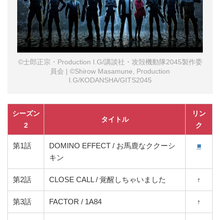
©士郎正宗・Production I.G/講談社・攻殻機動隊2045製作委
員会 | ©Shirow Masamune, Production
I.G/KODANSHA/GITS2045
シーズン
リン
タイトル
2
ク
第1話
DOMINO EFFECT / お馬鹿なククーシ
■
キン
第2話
CLOSE CALL / 覚醒しちゃいました
↑
第3話
FACTOR / 1A84
↑