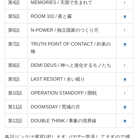
第4話
MEMORIES / 天国で生まれて
↑
第5話
ROOM 101 / 夜と霧
■
第6話
N-POWER / 独立国家のつくり方
↑
第7話
TRUTH POINT OF CONTACT / 約束の
■
橋
第8話
DEMI DEUS / 神へと進化するモノたち
↑
第9話
LAST RESORT / 永い眠り
■
第10話
OPERATION STANDOFF / 開戦
↑
第11話
DOOMSDAY / 荒城の月
■
第12話
DOUBLE THINK / 事象の境界線
■
各話リンクは適宜UPします（ほぼ一気見してますので感