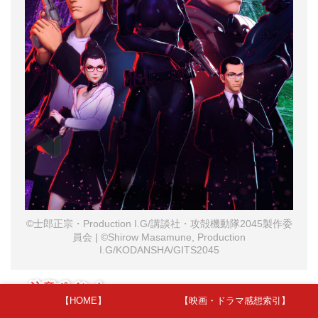
©士郎正宗・Production I.G/講談社・攻殻機動隊2045製作委
員会 | ©Shirow Masamune, Production
I.G/KODANSHA/GITS2045
注意ポイント
【HOME】
【映画・ドラマ感想索引】
シーズン2予告・・・普通に見てしまいましたが、