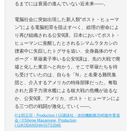
るまでには衰退の進んでいない近未来――。
電脳社会に突如出現した新人類“ポスト・ヒューマ
ン”による電脳犯罪を阻止すべく、総理の密命によ
り再び組織される公安9課。日本においてポスト・
ヒューマンに覚醒したとされるシマムラタカシの
捜索中に失踪したトグサを追い、全身義体のサイ
ボーグ・草薙素子率いる公安9課は、先の大戦で廃
墟と化した東京へと向かう。そこで草薙たちを待
ち受けていたのは、自らを「N」と名乗る難民集
団と、介入するアメリカの特殊部隊だった。奪取
された原子力潜水艦による核大戦の危機が迫るな
か、公安9課、アメリカ、ポスト・ヒューマンによ
る三つ巴の戦闘が激化していく――。
©士郎正宗・Production I.G/講談社・攻殻機動隊2045製作委員
会 | ©Shirow Masamune, Production
I.G/KODANSHA/GITS2045