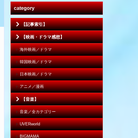
category
【記事索引】
【映画・ドラマ感想】
海外映画／ドラマ
韓国映画／ドラマ
日本映画／ドラマ
アニメ／漫画
【音楽】
音楽／全カテゴリー
UVERworld
BIGMAMA