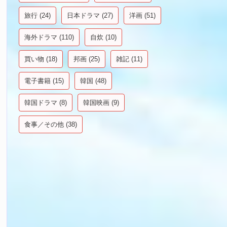
旅行
(24)
日本ドラマ
(27)
洋画
(51)
海外ドラマ
(110)
自炊
(10)
買い物
(18)
邦画
(25)
雑記
(11)
電子書籍
(15)
韓国
(48)
韓国ドラマ
(8)
韓国映画
(9)
食事／その他
(38)