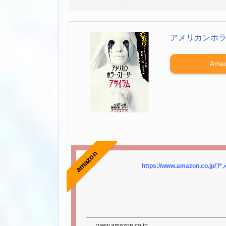
アメリカンホ
Amaz
amazon
https://www.amazon.c
www.amazon.co.jp