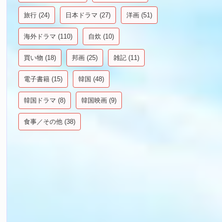
旅行
(24)
日本ドラマ
(27)
洋画
(51)
海外ドラマ
(110)
自炊
(10)
買い物
(18)
邦画
(25)
雑記
(11)
電子書籍
(15)
韓国
(48)
韓国ドラマ
(8)
韓国映画
(9)
食事／その他
(38)