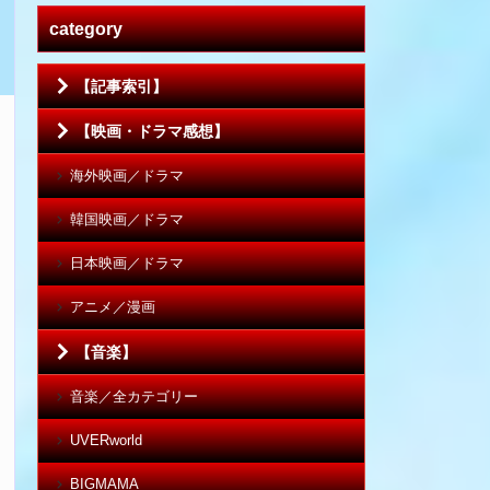
category
【記事索引】
【映画・ドラマ感想】
海外映画／ドラマ
韓国映画／ドラマ
日本映画／ドラマ
アニメ／漫画
【音楽】
音楽／全カテゴリー
UVERworld
BIGMAMA