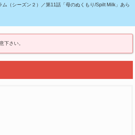
シーズン２）／第11話「母のぬくもり/Spilt Milk」あら
意下さい。